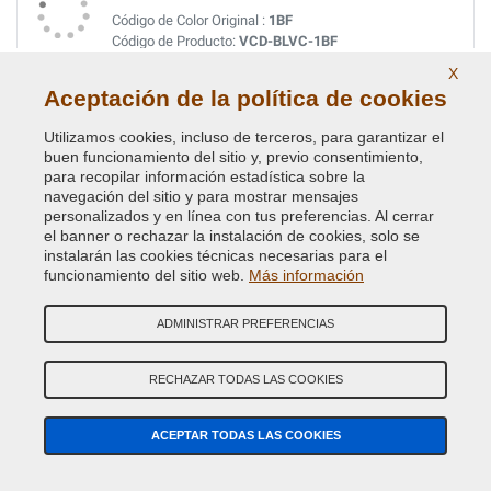
Código de Color Original :
1BF
Código de Producto:
VCD-BLVC-1BF
X
Aceptación de la política de cookies
FIRENZA RED PRL
Código de Color Original :
1AF
Utilizamos cookies, incluso de terceros, para garantizar el
Código de Producto:
VCD-BLVC-1AF
buen funcionamiento del sitio y, previo consentimiento,
para recopilar información estadística sobre la
navegación del sitio y para mostrar mensajes
FIRENZE RED MET.
personalizados y en línea con tus preferencias. Al cerrar
el banner o rechazar la instalación de cookies, solo se
Código de Color Original :
868
instalarán las cookies técnicas necesarias para el
Código de Producto:
VCD-BLVC-868
funcionamiento del sitio web.
Más información
GALWAY GREEN MET. (L.R.)
ADMINISTRAR PREFERENCIAS
Código de Color Original :
821
Código de Producto:
VCD-BLVC-821
RECHAZAR TODAS LAS COOKIES
GIVERNEY GREEN MET.
ACEPTAR TODAS LAS COOKIES
Código de Color Original :
734
Código de Producto:
VCD-BLVC-734