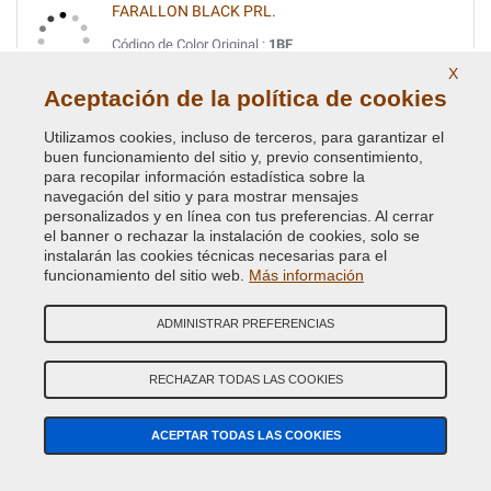
FARALLON BLACK PRL.
Código de Color Original :
1BF
Código de Producto:
VCD-BLVC-1BF
X
Aceptación de la política de cookies
FIRENZA RED PRL
Utilizamos cookies, incluso de terceros, para garantizar el
Código de Color Original :
1AF
buen funcionamiento del sitio y, previo consentimiento,
para recopilar información estadística sobre la
Código de Producto:
VCD-BLVC-1AF
navegación del sitio y para mostrar mensajes
personalizados y en línea con tus preferencias. Al cerrar
FIRENZE RED MET.
el banner o rechazar la instalación de cookies, solo se
instalarán las cookies técnicas necesarias para el
Código de Color Original :
868
funcionamiento del sitio web.
Más información
Código de Producto:
VCD-BLVC-868
ADMINISTRAR PREFERENCIAS
GALWAY GREEN MET. (L.R.)
Código de Color Original :
821
RECHAZAR TODAS LAS COOKIES
Código de Producto:
VCD-BLVC-821
ACEPTAR TODAS LAS COOKIES
GIVERNEY GREEN MET.
Código de Color Original :
734