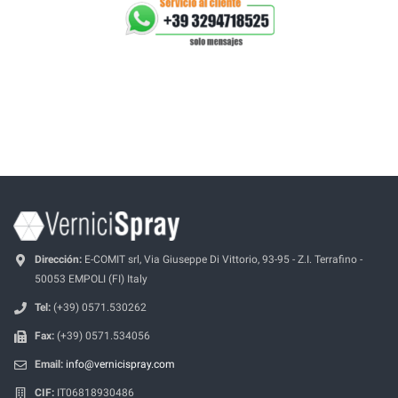
Dirección:
E-COMIT srl, Via Giuseppe Di Vittorio, 93-95 - Z.I. Terrafino -
50053 EMPOLI (FI) Italy
Tel:
(+39) 0571.530262
Fax:
(+39) 0571.534056
Email:
info@vernicispray.com
CIF:
IT06818930486