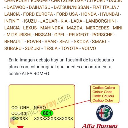
CHEVROLET EUROPE
-
CHRYSLER USA
-
CITROEN
-
DACIA
-
DAEWOO
-
DAIHATSU
-
DATSUN/NISSAN
-
FIAT ITALIA /
LANCIA
-
FORD EUROPA
-
FORD USA
-
HONDA
-
HYUNDAI
-
INFINITI
-
ISUZU
-
JAGUAR
-
KIA
-
LADA
-
LAMBORGHINI
-
LANCIA
-
LEXUS
-
MAHINDRA
-
MAZDA
-
MERCEDES
-
MINI
-
MITSUBISHI
-
NISSAN
-
OPEL
-
PEUGEOT
-
PORSCHE
-
RENAULT
-
ROVER
-
SAAB
-
SEAT
-
SKODA
-
SMART
-
SUBARU
-
SUZUKI
-
TESLA
-
TOYOTA
-
VOLVO
En la imagen debajo hay un facsímil de la etiqueta o
placa con color original que puedes encontrar en tu
coche ALFA ROMEO