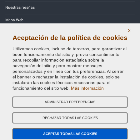
Nuestras reseñas
Mapa Web
X
Contactos
Aceptación de la política de cookies
Códigos de color
Utilizamos cookies, incluso de terceros, para garantizar el
buen funcionamiento del sitio y, previo consentimiento,
Política de Privacidad - RGPD
para recopilar información estadística sobre la
navegación del sitio y para mostrar mensajes
personalizados y en línea con tus preferencias. Al cerrar
el banner o rechazar la instalación de cookies, solo se
instalarán las cookies técnicas necesarias para el
Copyright © 2014 - 2026. All Rights Reserved.
funcionamiento del sitio web.
Más información
Visitantes En Línea: 602
ADMINISTRAR PREFERENCIAS
Credits:
E-COMIT
SÍguenos en nuestras redes sociales
RECHAZAR TODAS LAS COOKIES
ACEPTAR TODAS LAS COOKIES