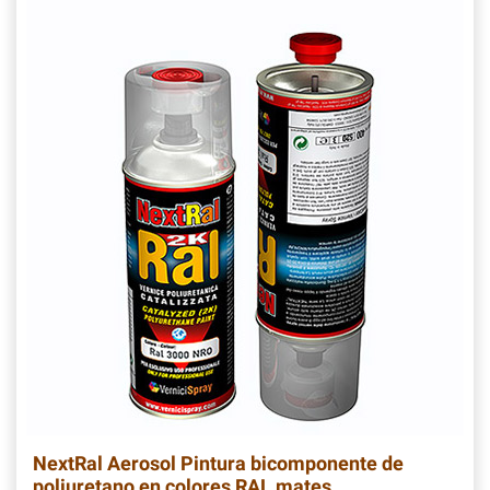
NextRal Aerosol Pintura bicomponente de
poliuretano en colores RAL mates