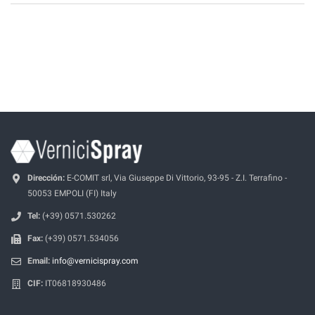
Dirección:
E-COMIT srl, Via Giuseppe Di Vittorio, 93-95 - Z.I. Terrafino -
50053 EMPOLI (FI) Italy
Tel:
(+39) 0571.530262
Fax:
(+39) 0571.534056
Email:
info@vernicispray.com
CIF:
IT06818930486