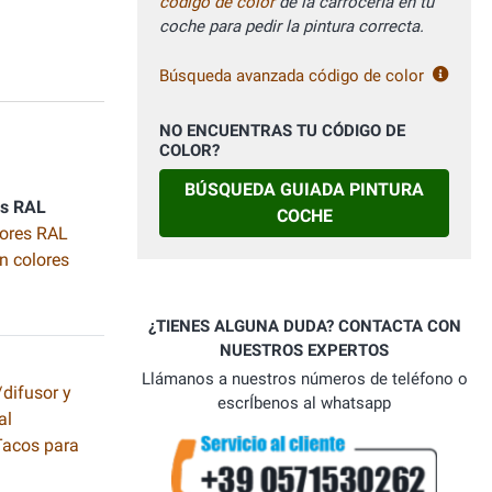
código de color
de la carrocerÍa en tu
coche para pedir la pintura correcta.
Búsqueda avanzada código de color
NO ENCUENTRAS TU CÓDIGO DE
COLOR?
BÚSQUEDA GUIADA PINTURA
es RAL
COCHE
lores RAL
n colores
¿TIENES ALGUNA DUDA? CONTACTA CON
NUESTROS EXPERTOS
Llámanos a nuestros números de teléfono o
difusor y
escrÍbenos al whatsapp
al
 Tacos para