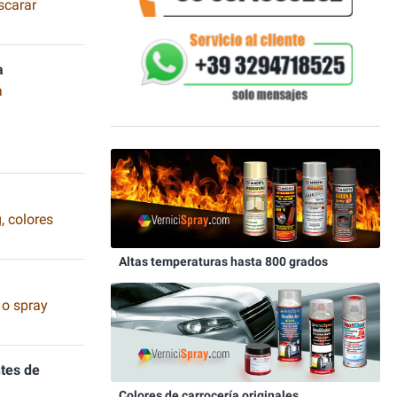
scarar
a
a
, colores
Altas temperaturas hasta 800 grados
 o spray
tes de
Colores de carrocería originales