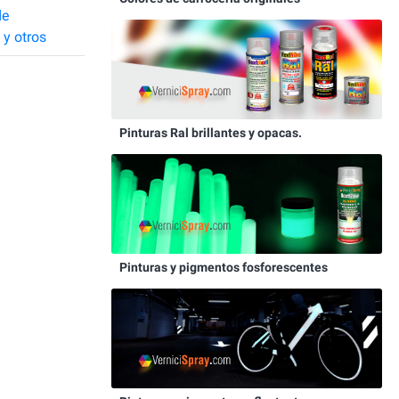
de
 y otros
Pinturas Ral brillantes y opacas.
Pinturas y pigmentos fosforescentes