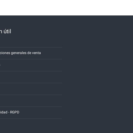
 útil
a
ciones generales de venta
s
cidad - RGPD