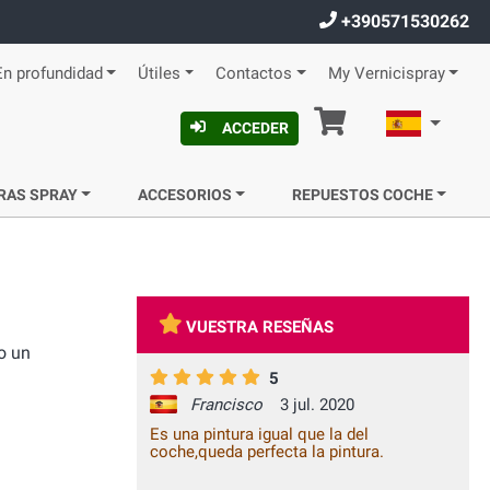
+390571530262
En profundidad
Útiles
Contactos
My Vernicispray
Cesta
Español
ACCEDER
RAS SPRAY
ACCESORIOS
REPUESTOS COCHE
VUESTRA RESEÑAS
o un
5
Francisco
3 jul. 2020
Es una pintura igual que la del
coche,queda perfecta la pintura.