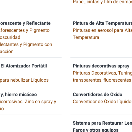
Papel, cintas y film de enma
forescente y Reflectante
Pintura de Alta Temperatur
sforescentes y Pigmento
Pinturas en aerosol para Alt
a oscuridad
Temperatura
flectantes y Pigmento con
acción
El Atomizador Portátil
Pinturas decorativas spray
Pinturas Decorativas, Tuning
para nebulizar Líquidos
transparentes, fluorescentes
ay, hierro micáceo
Convertidores de Óxido
icorrosivas: Zinc en spray y
Convertidor de Óxido líquido
uo
Sistema para Restaurar Len
Faros y otros equipos