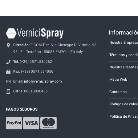
Información
Nuestra Empres
Dirección:
E-COMIT srl, Via Giuseppe Di Vittorio, 93-
95 - Z.I. Terrafino - 50053 EMPOLI (FI) Italy
Términos y condi
Tel:
(+39) 0571.530262
Nuestras reseña
Fax:
(+39) 0571.534056
Mapa Web
Email:
info@vernicispray.com
CIF:
IT06818930486
Contactos
Códigos de color
PAGOS SEGUROS
Política de Priva