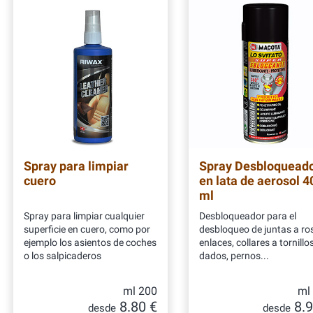
Spray para limpiar
Spray Desbloquead
cuero
en lata de aerosol 4
ml
Spray para limpiar cualquier
Desbloqueador para el
superficie en cuero, como por
desbloqueo de juntas a ro
ejemplo los asientos de coches
enlaces, collares a tornillos
o los salpicaderos
dados, pernos...
ml 200
ml
8.80 €
8.9
desde
desde