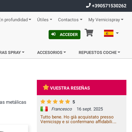
+390571530262
En profundidad
Útiles
Contactos
My Vernicispray
Cesta
Español
ACCEDER
RAS SPRAY
ACCESORIOS
REPUESTOS COCHE
VUESTRA RESEÑAS
zas metálicas
5
Francesco
16 sept. 2025
Tutto bene. Ho già acquistato presso
Vernicispy e si confermano affidabili.
Grazie