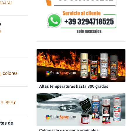
scarar
a
a
, colores
Altas temperaturas hasta 800 grados
 o spray
tes de
Colores de carrocería originales