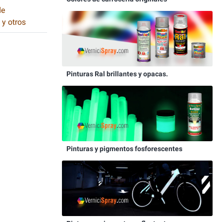
de
 y otros
Pinturas Ral brillantes y opacas.
Pinturas y pigmentos fosforescentes