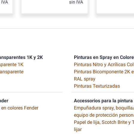
n IVA
sin IVA
ansparentes 1K y 2K
Pinturas en Spray en Color
sparente 1K
Pinturas Nitro y Acrílicas Co
ransparente
Pinturas Bicomponente 2K e
RAL spray
Pinturas Texturizadas
nder
Accessorios para la pintura
o en colores Fender
Empuñadura spray, boquilla/
equipo de protección person
Papel de lija, Scotch Brite y
lijar