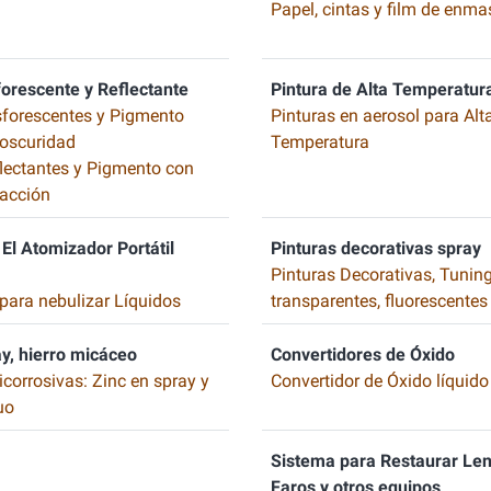
Papel, cintas y film de enma
forescente y Reflectante
Pintura de Alta Temperatur
sforescentes y Pigmento
Pinturas en aerosol para Alt
a oscuridad
Temperatura
flectantes y Pigmento con
acción
El Atomizador Portátil
Pinturas decorativas spray
Pinturas Decorativas, Tuning
para nebulizar Líquidos
transparentes, fluorescentes
ay, hierro micáceo
Convertidores de Óxido
icorrosivas: Zinc en spray y
Convertidor de Óxido líquido
uo
Sistema para Restaurar Len
Faros y otros equipos