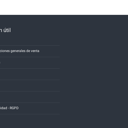
 útil
a
ciones generales de venta
s
cidad - RGPD