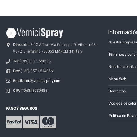
Información
Nuestra Empres
Dirección:
E-COMIT srl, Via Giuseppe Di Vittorio, 93-
95 - Z.I. Terrafino - 50053 EMPOLI (FI) Italy
Términos y condi
Tel:
(+39) 0571.530262
Nuestras reseña
Fax:
(+39) 0571.534056
Mapa Web
Email:
info@vernicispray.com
CIF:
IT06818930486
Contactos
Códigos de color
PAGOS SEGUROS
Política de Priva