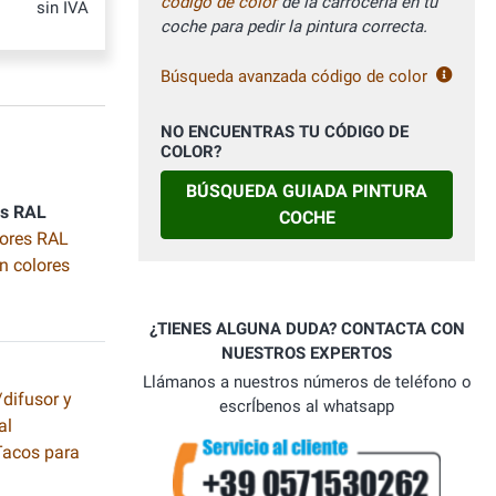
código de color
de la carrocerÍa en tu
sin IVA
coche para pedir la pintura correcta.
Búsqueda avanzada código de color
NO ENCUENTRAS TU CÓDIGO DE
COLOR?
BÚSQUEDA GUIADA PINTURA
es RAL
COCHE
lores RAL
n colores
¿TIENES ALGUNA DUDA? CONTACTA CON
NUESTROS EXPERTOS
Llámanos a nuestros números de teléfono o
difusor y
escrÍbenos al whatsapp
al
 Tacos para