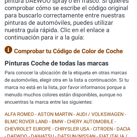
pintura DAEWOO spray o en frasco. Si quieres
comprobar cómo se escribe el código original
para buscarlo correctamente entre nuestras
pinturas de automóviles, puedes utilizar
nuestra guía rápida. Clic en el enlace a
continuación para ir a la guía:
Comprobar tu Código de Color de Coche
Pinturas Coche de todas las marcas
Para conocer la ubicación de la etiqueta en otras marcas
de automóviles, elegir otra en la lista a continuación. Si tu
marca no está en la lista, por favor informanos porque a
menudo muchos colores están disponibles, aunque no
encuentras la marca entre las siguientes:
ALFA ROMEO
-
ASTON MARTIN
-
AUDI / VOLKSWAGEN
-
BLMC ROVER LAND
-
BMW
-
CHERY AUTOMOBILE
-
CHEVROLET EUROPE
-
CHRYSLER USA
-
CITROEN
-
DACIA
-
DAEWOO
-
DAIHATSU
-
DATSUN/NISSAN
-
FIAT ITALIA /