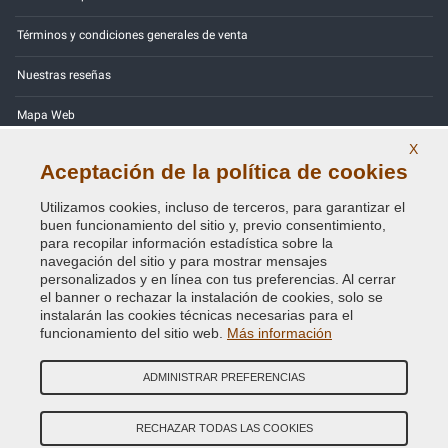
Términos y condiciones generales de venta
Nuestras reseñas
Mapa Web
X
Contactos
Aceptación de la política de cookies
Códigos de color
Utilizamos cookies, incluso de terceros, para garantizar el
buen funcionamiento del sitio y, previo consentimiento,
Política de Privacidad - RGPD
para recopilar información estadística sobre la
navegación del sitio y para mostrar mensajes
personalizados y en línea con tus preferencias. Al cerrar
el banner o rechazar la instalación de cookies, solo se
instalarán las cookies técnicas necesarias para el
Copyright © 2014 - 2026. All Rights Reserved.
funcionamiento del sitio web.
Más información
Visitantes En Línea: 424
ADMINISTRAR PREFERENCIAS
Credits:
E-COMIT
SÍguenos en nuestras redes sociales
RECHAZAR TODAS LAS COOKIES