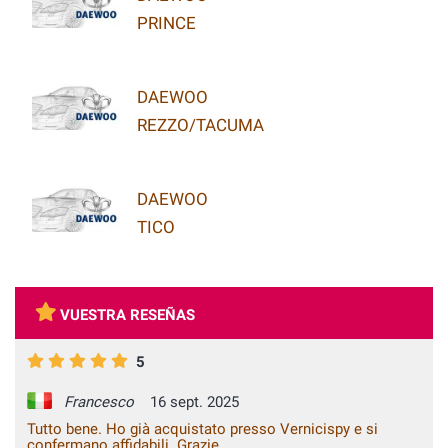
PRINCE
DAEWOO
REZZO/TACUMA
DAEWOO
TICO
VUESTRA RESEÑAS
5
Francesco
16 sept. 2025
Tutto bene. Ho già acquistato presso Vernicispy e si
confermano affidabili. Grazie