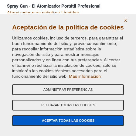
Spray Gun - El Atomizador Portátil Profesional
Atomizador para nebulizar Líquidos
X
Aceptación de la política de cookies
Pinturas decorativas spray
Pinturas Decorativas, Tuning, colores transparentes,
Utilizamos cookies, incluso de terceros, para garantizar el
fluorescentes
buen funcionamiento del sitio y, previo consentimiento,
para recopilar información estadística sobre la
navegación del sitio y para mostrar mensajes
Zinc en spray, hierro micáceo
personalizados y en línea con tus preferencias. Al cerrar
Pinturas anticorrosivas: Zinc en spray y Hierro antiguo
el banner o rechazar la instalación de cookies, solo se
instalarán las cookies técnicas necesarias para el
Convertidores de Óxido
funcionamiento del sitio web.
Más información
Convertidor de Óxido líquido o spray
ADMINISTRAR PREFERENCIAS
Solventes, antisilicona, Línea Técnica en aerosol
Solventes y Limpiadores técnicos
RECHAZAR TODAS LAS COOKIES
Desblocadores Lubricantes y grasas
ACEPTAR TODAS LAS COOKIES
Sistema para Restaurar Lentes de Faros y otros equipos
Equipos para Restauración de policarbonato, fibra de vidrio