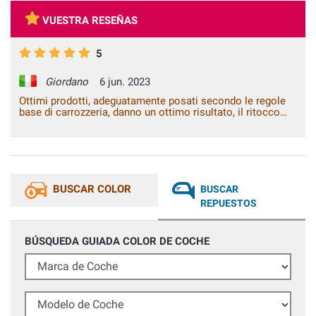
VUESTRA RESEÑAS
5
Giordano
6 jun. 2023
Ottimi prodotti, adeguatamente posati secondo le regole
base di carrozzeria, danno un ottimo risultato, il ritocco
fatto anche dopo vari lavaggi non risulta nessun difetto. Mi
ha sorpreso la qualità del colore del tutto identico
all'originale visto con tintometro professionale. Grazie
BUSCAR COLOR
BUSCAR
REPUESTOS
BÚSQUEDA GUIADA COLOR DE COCHE
Marca de Coche
Modelo de Coche