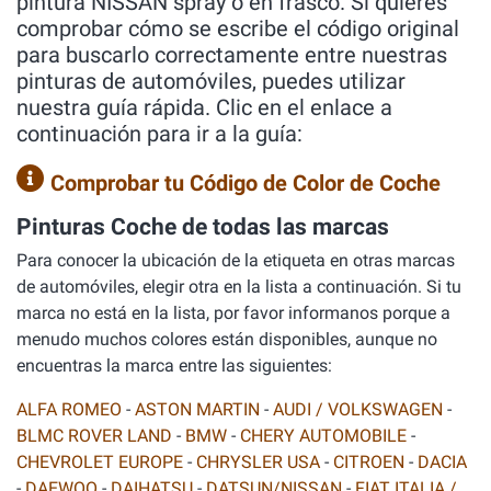
pintura NISSAN spray o en frasco. Si quieres
comprobar cómo se escribe el código original
para buscarlo correctamente entre nuestras
pinturas de automóviles, puedes utilizar
nuestra guía rápida. Clic en el enlace a
continuación para ir a la guía:
Comprobar tu Código de Color de Coche
Pinturas Coche de todas las marcas
Para conocer la ubicación de la etiqueta en otras marcas
de automóviles, elegir otra en la lista a continuación. Si tu
marca no está en la lista, por favor informanos porque a
menudo muchos colores están disponibles, aunque no
encuentras la marca entre las siguientes:
ALFA ROMEO
-
ASTON MARTIN
-
AUDI / VOLKSWAGEN
-
BLMC ROVER LAND
-
BMW
-
CHERY AUTOMOBILE
-
CHEVROLET EUROPE
-
CHRYSLER USA
-
CITROEN
-
DACIA
-
DAEWOO
-
DAIHATSU
-
DATSUN/NISSAN
-
FIAT ITALIA /