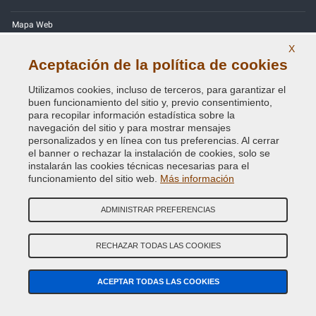
Mapa Web
X
Contactos
Aceptación de la política de cookies
Códigos de color
Utilizamos cookies, incluso de terceros, para garantizar el
buen funcionamiento del sitio y, previo consentimiento,
Política de Privacidad - RGPD
para recopilar información estadística sobre la
navegación del sitio y para mostrar mensajes
personalizados y en línea con tus preferencias. Al cerrar
el banner o rechazar la instalación de cookies, solo se
instalarán las cookies técnicas necesarias para el
Copyright © 2014 - 2026. All Rights Reserved.
funcionamiento del sitio web.
Más información
Visitantes En Línea: 428
ADMINISTRAR PREFERENCIAS
Credits:
E-COMIT
RECHAZAR TODAS LAS COOKIES
SÍguenos en nuestras redes sociales
ACEPTAR TODAS LAS COOKIES