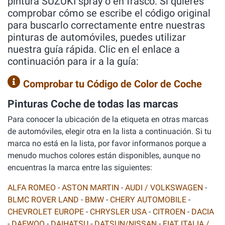
pintura SUZUKI spray o en frasco. Si quieres
comprobar cómo se escribe el código original
para buscarlo correctamente entre nuestras
pinturas de automóviles, puedes utilizar
nuestra guía rápida. Clic en el enlace a
continuación para ir a la guía:
Comprobar tu Código de Color de Coche
Pinturas Coche de todas las marcas
Para conocer la ubicación de la etiqueta en otras marcas
de automóviles, elegir otra en la lista a continuación. Si tu
marca no está en la lista, por favor informanos porque a
menudo muchos colores están disponibles, aunque no
encuentras la marca entre las siguientes:
ALFA ROMEO
-
ASTON MARTIN
-
AUDI / VOLKSWAGEN
-
BLMC ROVER LAND
-
BMW
-
CHERY AUTOMOBILE
-
CHEVROLET EUROPE
-
CHRYSLER USA
-
CITROEN
-
DACIA
-
DAEWOO
-
DAIHATSU
-
DATSUN/NISSAN
-
FIAT ITALIA /