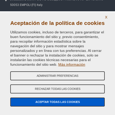
50053 EMPOLI (FI) Italy
Tel:
(+39) 0571.530262
X
Fax:
(+39) 0571.534056
Aceptación de la política de cookies
Email:
info@vernicispray.com
Utilizamos cookies, incluso de terceros, para garantizar el
buen funcionamiento del sitio y, previo consentimiento,
CIF:
IT06818930486
para recopilar información estadística sobre la
navegación del sitio y para mostrar mensajes
personalizados y en línea con tus preferencias. Al cerrar
PAGOS SEGUROS
el banner o rechazar la instalación de cookies, solo se
instalarán las cookies técnicas necesarias para el
funcionamiento del sitio web.
Más información
ADMINISTRAR PREFERENCIAS
Información útil
Nuestra Empresa
RECHAZAR TODAS LAS COOKIES
Términos y condiciones generales de venta
ACEPTAR TODAS LAS COOKIES
Nuestras reseñas