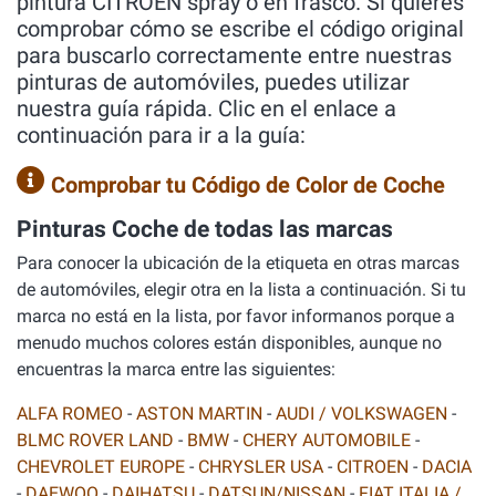
pintura CITROEN spray o en frasco. Si quieres
comprobar cómo se escribe el código original
para buscarlo correctamente entre nuestras
pinturas de automóviles, puedes utilizar
nuestra guía rápida. Clic en el enlace a
continuación para ir a la guía:
Comprobar tu Código de Color de Coche
Pinturas Coche de todas las marcas
Para conocer la ubicación de la etiqueta en otras marcas
de automóviles, elegir otra en la lista a continuación. Si tu
marca no está en la lista, por favor informanos porque a
menudo muchos colores están disponibles, aunque no
encuentras la marca entre las siguientes:
ALFA ROMEO
-
ASTON MARTIN
-
AUDI / VOLKSWAGEN
-
BLMC ROVER LAND
-
BMW
-
CHERY AUTOMOBILE
-
CHEVROLET EUROPE
-
CHRYSLER USA
-
CITROEN
-
DACIA
-
DAEWOO
-
DAIHATSU
-
DATSUN/NISSAN
-
FIAT ITALIA /