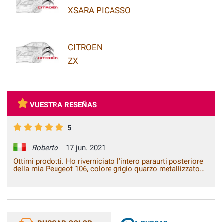
XSARA PICASSO
CITROEN
ZX
VUESTRA RESEÑAS
5
Roberto
17 jun. 2021
Ottimi prodotti. Ho riverniciato l'intero paraurti posteriore
della mia Peugeot 106, colore grigio quarzo metallizzato
EYC. Dopo aver applicato il fondo grigio e poi la base, ho
utilizzato il trasparente 2K, il risultato finale è stato
eccellente, nessuna differenza dal colore originale.