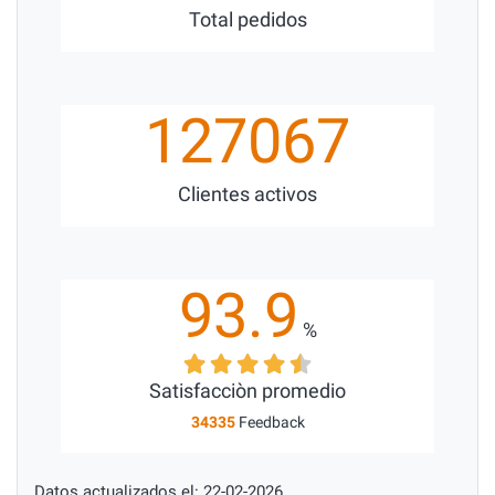
Total pedidos
127067
Clientes activos
93.9
%
Satisfacciòn promedio
34335
Feedback
Datos actualizados el: 22-02-2026