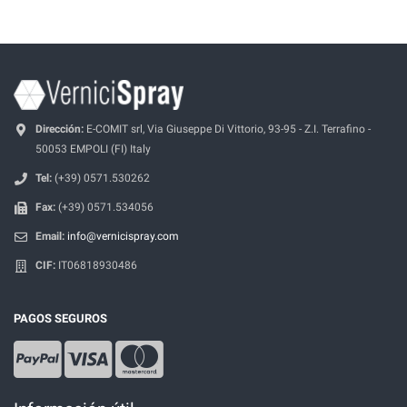
Dirección:
E-COMIT srl, Via Giuseppe Di Vittorio, 93-95 - Z.I. Terrafino -
50053 EMPOLI (FI) Italy
Tel:
(+39) 0571.530262
Fax:
(+39) 0571.534056
Email:
info@vernicispray.com
CIF:
IT06818930486
PAGOS SEGUROS