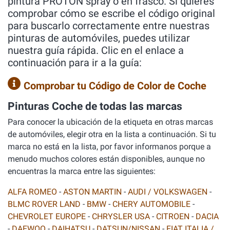
pintura PROTON spray o en frasco. Si quieres
comprobar cómo se escribe el código original
para buscarlo correctamente entre nuestras
pinturas de automóviles, puedes utilizar
nuestra guía rápida. Clic en el enlace a
continuación para ir a la guía:
Comprobar tu Código de Color de Coche
Pinturas Coche de todas las marcas
Para conocer la ubicación de la etiqueta en otras marcas
de automóviles, elegir otra en la lista a continuación. Si tu
marca no está en la lista, por favor informanos porque a
menudo muchos colores están disponibles, aunque no
encuentras la marca entre las siguientes:
ALFA ROMEO
-
ASTON MARTIN
-
AUDI / VOLKSWAGEN
-
BLMC ROVER LAND
-
BMW
-
CHERY AUTOMOBILE
-
CHEVROLET EUROPE
-
CHRYSLER USA
-
CITROEN
-
DACIA
-
DAEWOO
-
DAIHATSU
-
DATSUN/NISSAN
-
FIAT ITALIA /