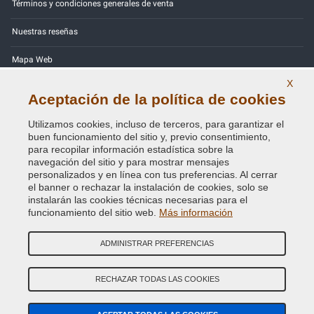
Términos y condiciones generales de venta
Nuestras reseñas
Mapa Web
X
Contactos
Aceptación de la política de cookies
Códigos de color
Utilizamos cookies, incluso de terceros, para garantizar el
buen funcionamiento del sitio y, previo consentimiento,
Política de Privacidad - RGPD
para recopilar información estadística sobre la
navegación del sitio y para mostrar mensajes
personalizados y en línea con tus preferencias. Al cerrar
el banner o rechazar la instalación de cookies, solo se
instalarán las cookies técnicas necesarias para el
Copyright © 2014 - 2026. All Rights Reserved.
funcionamiento del sitio web.
Más información
Visitantes En Línea: 364
ADMINISTRAR PREFERENCIAS
Credits:
E-COMIT
SÍguenos en nuestras redes sociales
RECHAZAR TODAS LAS COOKIES