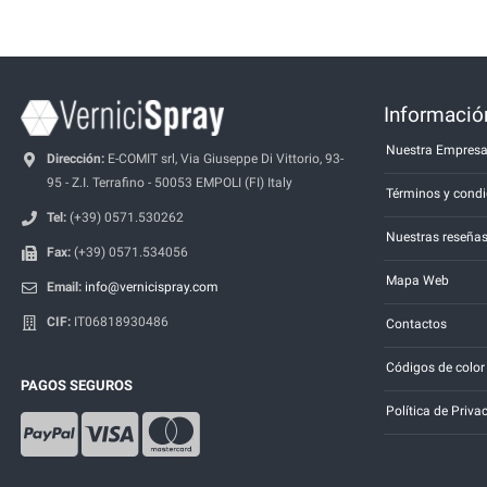
Información
Nuestra Empres
Dirección:
E-COMIT srl, Via Giuseppe Di Vittorio, 93-
95 - Z.I. Terrafino - 50053 EMPOLI (FI) Italy
Términos y condi
Tel:
(+39) 0571.530262
Nuestras reseña
Fax:
(+39) 0571.534056
Mapa Web
Email:
info@vernicispray.com
CIF:
IT06818930486
Contactos
Códigos de color
PAGOS SEGUROS
Política de Priva