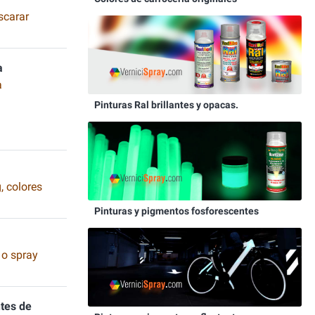
scarar
a
a
Pinturas Ral brillantes y opacas.
, colores
Pinturas y pigmentos fosforescentes
 o spray
tes de