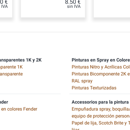
0 €
8.50 €
n IVA
sin IVA
ansparentes 1K y 2K
Pinturas en Spray en Color
sparente 1K
Pinturas Nitro y Acrílicas Co
ransparente
Pinturas Bicomponente 2K e
RAL spray
Pinturas Texturizadas
nder
Accessorios para la pintura
o en colores Fender
Empuñadura spray, boquilla/
equipo de protección person
Papel de lija, Scotch Brite y
lijar