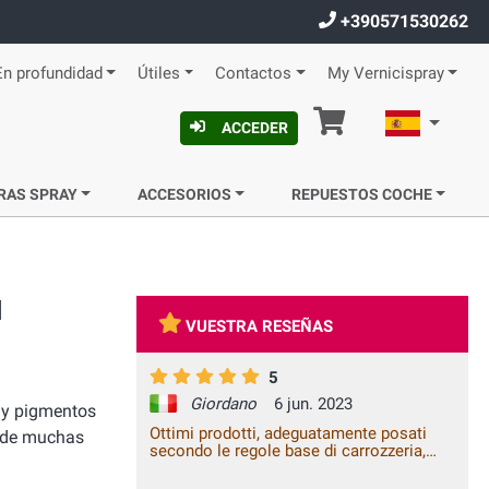
+390571530262
En profundidad
Útiles
Contactos
My Vernicispray
Cesta
Español
ACCEDER
RAS SPRAY
ACCESORIOS
REPUESTOS COCHE
l
VUESTRA RESEÑAS
5
Giordano
6 jun. 2023
e y pigmentos
Ottimi prodotti, adeguatamente posati
r de muchas
secondo le regole base di carrozzeria,
danno un ottimo risultato, il ritocco fatto
anche dopo vari lavaggi non risulta