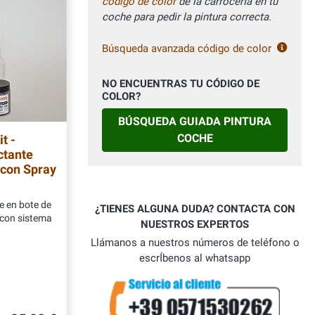
código de color
de la carrocerÍa en tu
coche para pedir la pintura correcta.
Búsqueda avanzada código de color
NO ENCUENTRAS TU CÓDIGO DE
COLOR?
BÚSQUEDA GUIADA PINTURA
COCHE
t -
ctante
 con Spray
e en bote de
¿TIENES ALGUNA DUDA? CONTACTA CON
 con sistema
NUESTROS EXPERTOS
Llámanos a nuestros números de teléfono o
escrÍbenos al whatsapp