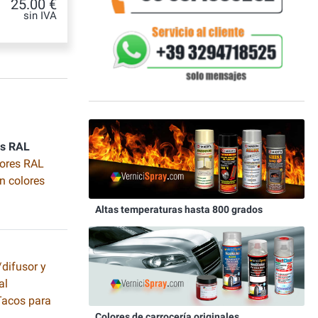
25.00 €
sin IVA
es RAL
lores RAL
n colores
Altas temperaturas hasta 800 grados
difusor y
al
 Tacos para
Colores de carrocería originales