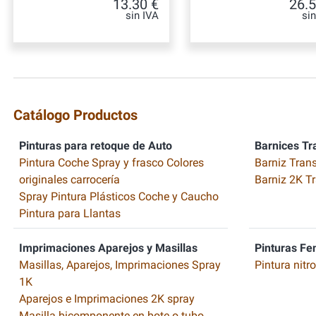
13.30 €
26.5
sin IVA
si
Catálogo Productos
Pinturas para retoque de Auto
Barnices Tr
Pintura Coche Spray y frasco Colores
Barniz Tran
originales carrocería
Barniz 2K T
Spray Pintura Plásticos Coche y Caucho
Pintura para Llantas
Imprimaciones Aparejos y Masillas
Pinturas Fe
Masillas, Aparejos, Imprimaciones Spray
Pintura nitr
1K
Aparejos e Imprimaciones 2K spray
Masilla bicomponente en bote o tubo