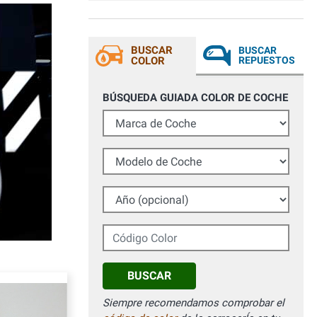
nessun difetto. Mi ha sorpreso la qualità
del colore del tutto identico all'originale
visto con tintometro professionale.
Grazie
BUSCAR
BUSCAR
COLOR
REPUESTOS
BÚSQUEDA GUIADA COLOR DE COCHE
Marca de Coche
Modelo de Coche
Año (opcional)
Código Color
BUSCAR
Siempre recomendamos comprobar el