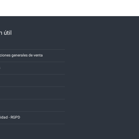
 útil
a
ciones generales de venta
s
cidad - RGPD