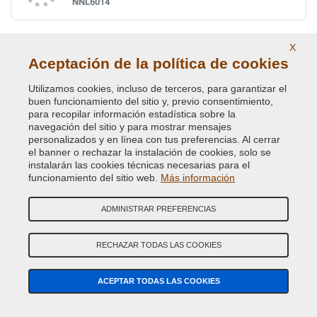
NNL6014
X
RAL 6015 Oliva negruzco
Aceptación de la política de cookies
NNL6015
Utilizamos cookies, incluso de terceros, para garantizar el
buen funcionamiento del sitio y, previo consentimiento,
para recopilar información estadística sobre la
RAL 6016 Verde turquesa
navegación del sitio y para mostrar mensajes
personalizados y en línea con tus preferencias. Al cerrar
NNL6016
el banner o rechazar la instalación de cookies, solo se
instalarán las cookies técnicas necesarias para el
funcionamiento del sitio web.
Más información
RAL 6017 Verde mayo
ADMINISTRAR PREFERENCIAS
NNL6017
RECHAZAR TODAS LAS COOKIES
RAL 6018 Verde amarillento
ACEPTAR TODAS LAS COOKIES
NNL6018