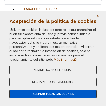
FARALLON BLACK PRL.
X
Código de Color Original :
1BF
Aceptación de la política de cookies
Código de Producto:
VCD-BLVC-1BF
Utilizamos cookies, incluso de terceros, para garantizar el
FIRENZA RED PRL
buen funcionamiento del sitio y, previo consentimiento,
para recopilar información estadística sobre la
Código de Color Original :
1AF
navegación del sitio y para mostrar mensajes
Código de Producto:
VCD-BLVC-1AF
personalizados y en línea con tus preferencias. Al cerrar
el banner o rechazar la instalación de cookies, solo se
instalarán las cookies técnicas necesarias para el
FIRENZE RED MET.
funcionamiento del sitio web.
Más información
Código de Color Original :
868
Código de Producto:
VCD-BLVC-868
ADMINISTRAR PREFERENCIAS
GALWAY GREEN MET. (L.R.)
RECHAZAR TODAS LAS COOKIES
Código de Color Original :
821
Código de Producto:
VCD-BLVC-821
ACEPTAR TODAS LAS COOKIES
GIVERNEY GREEN MET.