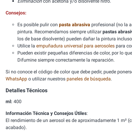
Eliminación
con acetona y/o disolvente nitro.
Consejos:
Es posible pulir con
pasta abrasiva
profesional (no la 
pintura. Recomendamos siempre utilizar
pastas abrasi
los de base disolvente) pueden dañar la pintura incl
Utilice la
empuñadura universal para aerosoles
para con
Pueden existir pequeñas diferencias de color, por lo qu
Difumine siempre correctamente la reparación.
Si no conoce el código de color que debe pedir, puede ponerse
WhatsApp
o utilizar nuestros
paneles de búsqueda
.
Detalles Técnicos
ml:
400
Información Técnica y Consejos Útiles
:
El rendimiento de un aerosol es de aproximadamente 1 m² (
acabado).