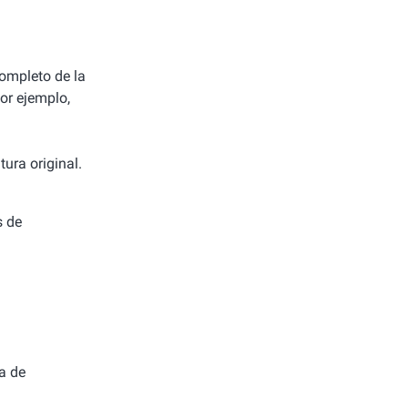
completo de la
or ejemplo,
ura original.
s de
a de