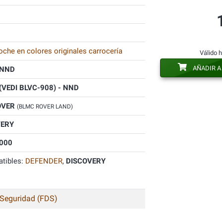
oche en colores originales carrocería
Válido 
AÑADIR A
NND
(VEDI BLVC-908) - NND
OVER
(BLMC ROVER LAND)
VERY
000
tibles:
DEFENDER
,
DISCOVERY
 Seguridad (FDS)