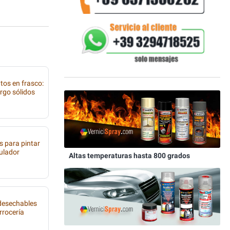
tos en frasco:
rgo sólidos
s para pintar
tulador
Altas temperaturas hasta 800 grados
 desechables
rrocería