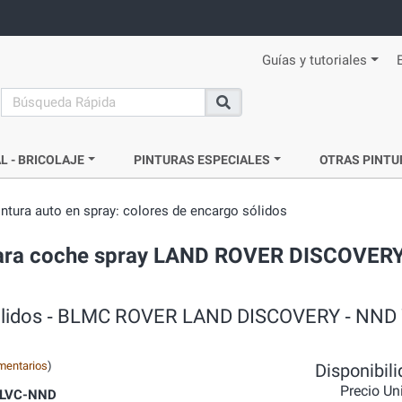
Guías y tutoriales
search
Buscar
L - BRICOLAJE
PINTURAS ESPECIALES
OTRAS PINTU
intura auto en spray: colores de encargo sólidos
a para coche spray LAND ROVER DISCOVERY
o sólidos ‐ BLMC ROVER LAND DISCOVERY ‐ NND
mentarios
)
Disponibil
Precio Un
LVC-NND