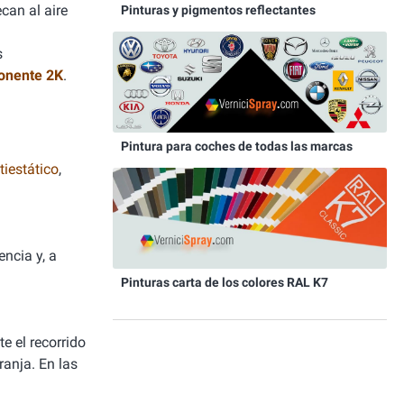
can al aire
Pinturas y pigmentos reflectantes
s
onente 2K
.
Pintura para coches de todas las marcas
iestático
,
ncia y, a
Pinturas carta de los colores RAL K7
e el recorrido
ranja. En las