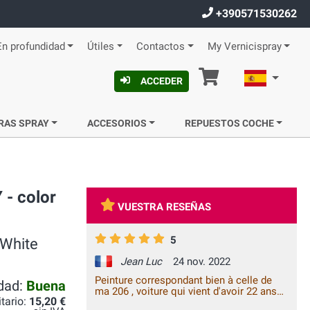
+390571530262
En profundidad
Útiles
Contactos
My Vernicispray
Cesta
Español
ACCEDER
RAS SPRAY
ACCESORIOS
REPUESTOS COCHE
 - color
VUESTRA RESEÑAS
5
 White
Jean Luc
24 nov. 2022
Peinture correspondant bien à celle de
idad:
Buena
ma 206 , voiture qui vient d'avoir 22 ans
itario:
15,20 €
de bons et loyaux services. Merci.