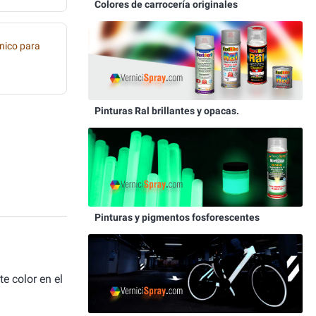
Colores de carrocería originales
nico para
Pinturas Ral brillantes y opacas.
Pinturas y pigmentos fosforescentes
e color en el