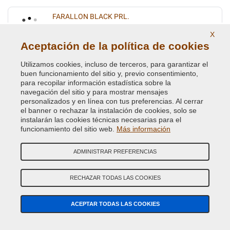
FARALLON BLACK PRL.
Código de Color Original :
1BF
X
Código de Producto:
VCD-BLVC-1BF
Aceptación de la política de cookies
Utilizamos cookies, incluso de terceros, para garantizar el
FIRENZA RED PRL
buen funcionamiento del sitio y, previo consentimiento,
para recopilar información estadística sobre la
Código de Color Original :
1AF
navegación del sitio y para mostrar mensajes
Código de Producto:
VCD-BLVC-1AF
personalizados y en línea con tus preferencias. Al cerrar
el banner o rechazar la instalación de cookies, solo se
instalarán las cookies técnicas necesarias para el
FIRENZE RED MET.
funcionamiento del sitio web.
Más información
Código de Color Original :
868
Código de Producto:
VCD-BLVC-868
ADMINISTRAR PREFERENCIAS
GALWAY GREEN MET. (L.R.)
RECHAZAR TODAS LAS COOKIES
Código de Color Original :
821
Código de Producto:
VCD-BLVC-821
ACEPTAR TODAS LAS COOKIES
GIVERNEY GREEN MET.