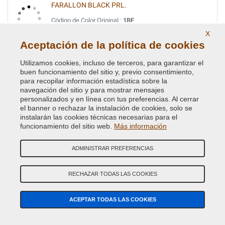
FARALLON BLACK PRL.
Código de Color Original :
1BF
Código de Producto:
VCD-BLVC-1BF
X
Aceptación de la política de cookies
FIRENZA RED PRL
Utilizamos cookies, incluso de terceros, para garantizar el
Código de Color Original :
1AF
buen funcionamiento del sitio y, previo consentimiento,
para recopilar información estadística sobre la
Código de Producto:
VCD-BLVC-1AF
navegación del sitio y para mostrar mensajes
personalizados y en línea con tus preferencias. Al cerrar
FIRENZE RED MET.
el banner o rechazar la instalación de cookies, solo se
instalarán las cookies técnicas necesarias para el
Código de Color Original :
868
funcionamiento del sitio web.
Más información
Código de Producto:
VCD-BLVC-868
ADMINISTRAR PREFERENCIAS
GALWAY GREEN MET. (L.R.)
Código de Color Original :
821
RECHAZAR TODAS LAS COOKIES
Código de Producto:
VCD-BLVC-821
ACEPTAR TODAS LAS COOKIES
GIVERNEY GREEN MET.
Código de Color Original :
734