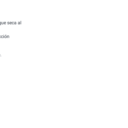
 que seca al
cción
.