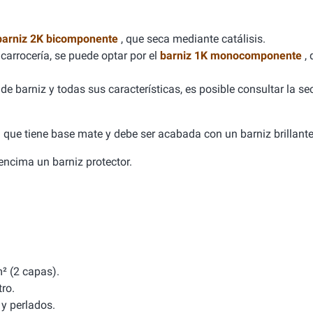
barniz 2K bicomponente
, que seca mediante catálisis.
carrocería, se puede optar por el
barniz 1K monocomponente
,
e barniz y todas sus características, es posible consultar la se
ca que tiene base mate y debe ser acabada con un barniz brillante
a encima un barniz protector.
² (2 capas).
tro.
y perlados.