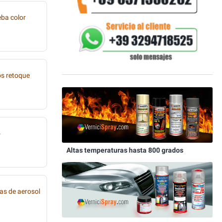
eba color
os retoque
o
Altas temperaturas hasta 800 grados
as de aerosol