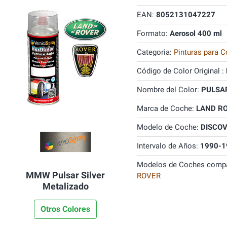
EAN:
8052131047227
Formato:
Aerosol 400 ml
Categoria:
Pinturas para C
Código de Color Original :
Nombre del Color:
PULSAR
Marca de Coche:
LAND R
Modelo de Coche:
DISCO
Intervalo de Años:
1990-1
Modelos de Coches compa
MMW Pulsar Silver
ROVER
Metalizado
Otros Colores