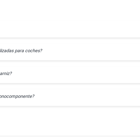
lizadas para coches?
arniz?
l monocomponente?