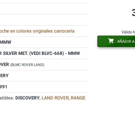
oche en colores originales carrocería
Válido 
AÑADIR A
MMW
 SILVER MET. (VEDI BLVC-668) - MMW
OVER
(BLMC ROVER LAND)
VERY
991
tibles:
DISCOVERY
,
LAND ROVER
,
RANGE