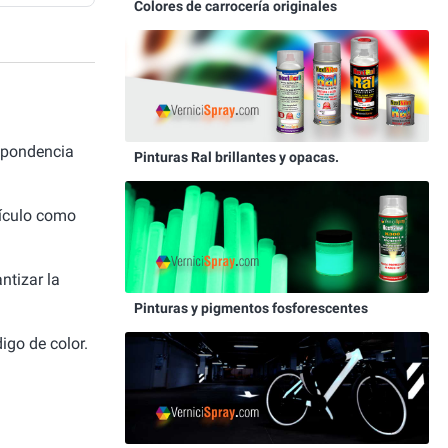
Colores de carrocería originales
spondencia
Pinturas Ral brillantes y opacas.
hículo como
ntizar la
Pinturas y pigmentos fosforescentes
igo de color.