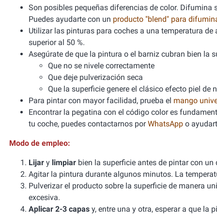
Son posibles pequeñas diferencias de color. Difumina si
Puedes ayudarte con un
producto "blend" para difumi
Utilizar las pinturas para coches a una temperatura 
superior al 50 %.
Asegúrate de que la pintura o el barniz cubran bien la sup
Que no se nivele correctamente
Que deje pulverización seca
Que la superficie genere el clásico efecto piel de 
Para pintar con mayor facilidad, prueba el
mango unive
Encontrar la pegatina con el código color es fundamenta
tu coche, puedes contactarnos por
WhatsApp
o ayudart
Modo de empleo:
Lijar
y
limpiar
bien la superficie antes de pintar con un
Agitar la pintura durante algunos minutos. La tempera
Pulverizar el producto sobre la superficie de manera un
excesiva.
Aplicar 2-3 capas
y, entre una y otra, esperar a que la