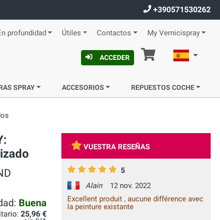
+390571530262
En profundidad
Útiles
Contactos
My Vernicispray
Cesta
Español
ACCEDER
RAS SPRAY
ACCESORIOS
REPUESTOS COCHE
dos
Y:
VUESTRA RESEÑAS
lizado
5
AND
Alain
12 nov. 2022
Excellent produit , aucune différence avec
idad:
Buena
la peinture existante
itario:
25,96 €