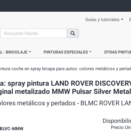
Guías y tutoriales
search
Buscar
L - BRICOLAJE
PINTURAS ESPECIALES
OTRAS PINTU
intura coche en spray bicapa para autos: colores metálicos y perla
ada: spray pintura LAND ROVER DISCOVER
iginal metalizado MMW Pulsar Silver Meta
 colores metálicos y perlados ‐ BLMC ROVER L
Disponibil
Precio Un
-BLVC-MMW