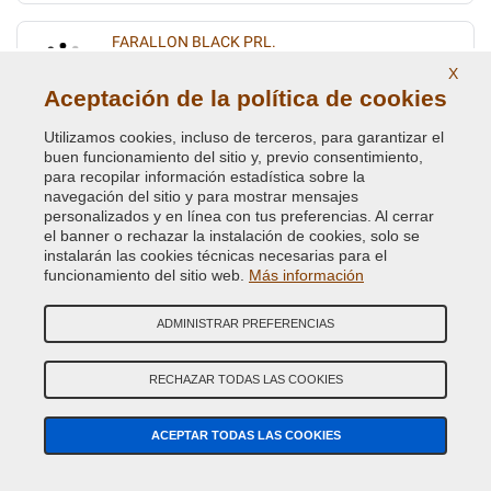
FARALLON BLACK PRL.
X
Código de Color Original :
1BF
Aceptación de la política de cookies
Código de Producto:
VCD-BLVC-1BF
Utilizamos cookies, incluso de terceros, para garantizar el
FIRENZA RED PRL
buen funcionamiento del sitio y, previo consentimiento,
para recopilar información estadística sobre la
Código de Color Original :
1AF
navegación del sitio y para mostrar mensajes
Código de Producto:
VCD-BLVC-1AF
personalizados y en línea con tus preferencias. Al cerrar
el banner o rechazar la instalación de cookies, solo se
instalarán las cookies técnicas necesarias para el
FIRENZE RED MET.
funcionamiento del sitio web.
Más información
Código de Color Original :
868
Código de Producto:
VCD-BLVC-868
ADMINISTRAR PREFERENCIAS
GALWAY GREEN MET. (L.R.)
RECHAZAR TODAS LAS COOKIES
Código de Color Original :
821
Código de Producto:
VCD-BLVC-821
ACEPTAR TODAS LAS COOKIES
GIVERNEY GREEN MET.