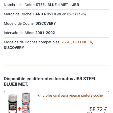
Nombre del Color:
STEEL BLUE II MET. - JBR
Marca de Coche:
LAND ROVER
(BLMC ROVER LAND)
Modelo de Coche:
DISCOVERY
Intervalo de Años:
2001-2002
Modelos de Coches compatibles:
25
,
45
,
DEFENDER
,
DISCOVERY
Disponible en diferentes formatos JBR STEEL
BLUEII MET.
Kit profesional para reparar pintura coche
58,72 €