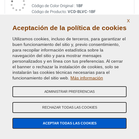
Código de Color Original :
1BF
Código de Producto:
VCD-BLVC-1BF
X
Aceptación de la política de cookies
FIRENZA RED PRL
Código de Color Original :
1AF
Utilizamos cookies, incluso de terceros, para garantizar el
Código de Producto:
VCD-BLVC-1AF
buen funcionamiento del sitio y, previo consentimiento,
para recopilar información estadística sobre la
navegación del sitio y para mostrar mensajes
FIRENZE RED MET.
personalizados y en línea con tus preferencias. Al cerrar
el banner o rechazar la instalación de cookies, solo se
Código de Color Original :
868
instalarán las cookies técnicas necesarias para el
Código de Producto:
VCD-BLVC-868
funcionamiento del sitio web.
Más información
GALWAY GREEN MET. (L.R.)
ADMINISTRAR PREFERENCIAS
Código de Color Original :
821
Código de Producto:
VCD-BLVC-821
RECHAZAR TODAS LAS COOKIES
GIVERNEY GREEN MET.
ACEPTAR TODAS LAS COOKIES
Código de Color Original :
734
Código de Producto:
VCD-BLVC-734