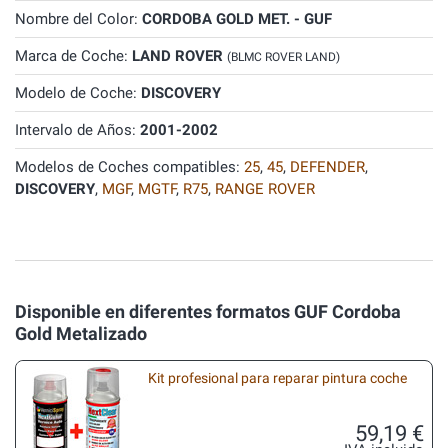
Nombre del Color:
CORDOBA GOLD MET. - GUF
Marca de Coche:
LAND ROVER
(BLMC ROVER LAND)
Modelo de Coche:
DISCOVERY
Intervalo de Años:
2001-2002
Modelos de Coches compatibles:
25
,
45
,
DEFENDER
,
DISCOVERY
,
MGF
,
MGTF
,
R75
,
RANGE ROVER
Disponible en diferentes formatos GUF Cordoba
Gold Metalizado
Kit profesional para reparar pintura coche
59,19 €