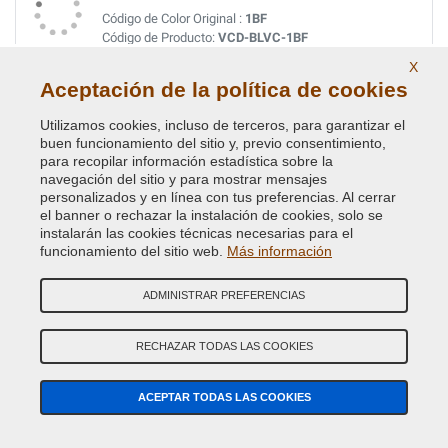
Código de Color Original :
1BF
Código de Producto:
VCD-BLVC-1BF
X
Aceptación de la política de cookies
FIRENZA RED PRL
Código de Color Original :
1AF
Utilizamos cookies, incluso de terceros, para garantizar el
Código de Producto:
VCD-BLVC-1AF
buen funcionamiento del sitio y, previo consentimiento,
para recopilar información estadística sobre la
navegación del sitio y para mostrar mensajes
FIRENZE RED MET.
personalizados y en línea con tus preferencias. Al cerrar
el banner o rechazar la instalación de cookies, solo se
Código de Color Original :
868
instalarán las cookies técnicas necesarias para el
Código de Producto:
VCD-BLVC-868
funcionamiento del sitio web.
Más información
GALWAY GREEN MET. (L.R.)
ADMINISTRAR PREFERENCIAS
Código de Color Original :
821
Código de Producto:
VCD-BLVC-821
RECHAZAR TODAS LAS COOKIES
GIVERNEY GREEN MET.
ACEPTAR TODAS LAS COOKIES
Código de Color Original :
734
Código de Producto:
VCD-BLVC-734