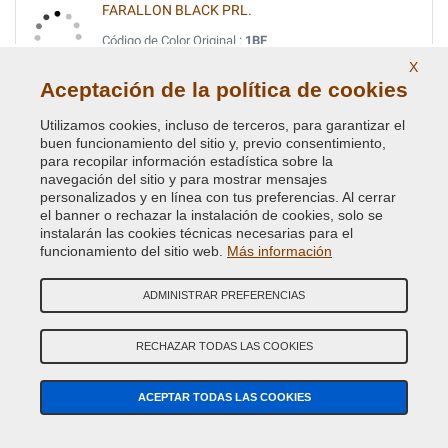
FARALLON BLACK PRL.
Código de Color Original :
1BF
Código de Producto:
VCD-BLVC-1BF
X
Aceptación de la política de cookies
FIRENZA RED PRL
Utilizamos cookies, incluso de terceros, para garantizar el
Código de Color Original :
1AF
buen funcionamiento del sitio y, previo consentimiento,
para recopilar información estadística sobre la
Código de Producto:
VCD-BLVC-1AF
navegación del sitio y para mostrar mensajes
personalizados y en línea con tus preferencias. Al cerrar
FIRENZE RED MET.
el banner o rechazar la instalación de cookies, solo se
instalarán las cookies técnicas necesarias para el
Código de Color Original :
868
funcionamiento del sitio web.
Más información
Código de Producto:
VCD-BLVC-868
ADMINISTRAR PREFERENCIAS
GALWAY GREEN MET. (L.R.)
Código de Color Original :
821
RECHAZAR TODAS LAS COOKIES
Código de Producto:
VCD-BLVC-821
ACEPTAR TODAS LAS COOKIES
GIVERNEY GREEN MET.
Código de Color Original :
734