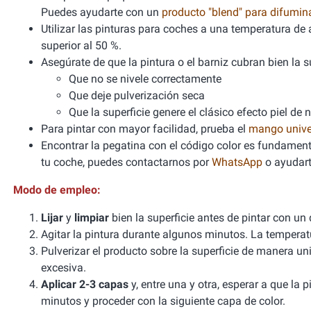
Puedes ayudarte con un
producto "blend" para difumi
Utilizar las pinturas para coches a una temperatura 
superior al 50 %.
Asegúrate de que la pintura o el barniz cubran bien la sup
Que no se nivele correctamente
Que deje pulverización seca
Que la superficie genere el clásico efecto piel de 
Para pintar con mayor facilidad, prueba el
mango unive
Encontrar la pegatina con el código color es fundamenta
tu coche, puedes contactarnos por
WhatsApp
o ayudart
Modo de empleo:
Lijar
y
limpiar
bien la superficie antes de pintar con un
Agitar la pintura durante algunos minutos. La tempera
Pulverizar el producto sobre la superficie de manera un
excesiva.
Aplicar 2-3 capas
y, entre una y otra, esperar a que la
minutos y proceder con la siguiente capa de color.