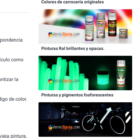
Colores de carrocería originales
spondencia
Pinturas Ral brillantes y opacas.
hículo como
ntizar la
Pinturas y pigmentos fosforescentes
igo de color.
ieja pintura.