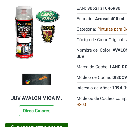
EAN:
8052131046930
Formato:
Aerosol 400 ml
Categoria:
Pinturas para C
Código de Color Original :
Nombre del Color:
AVALON
JUV
Marca de Coche:
LAND R
Modelo de Coche:
DISCO
Intervalo de Años:
1994-1
JUV AVALON MICA M.
Modelos de Coches compa
R800
Otros Colores