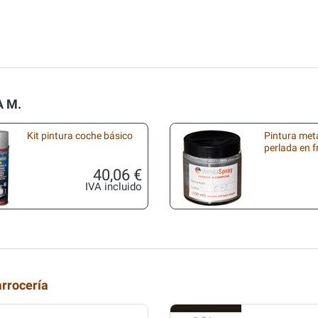
A M.
Kit pintura coche básico
Pintura met
perlada en 
40,06 €
IVA incluido
arrocería