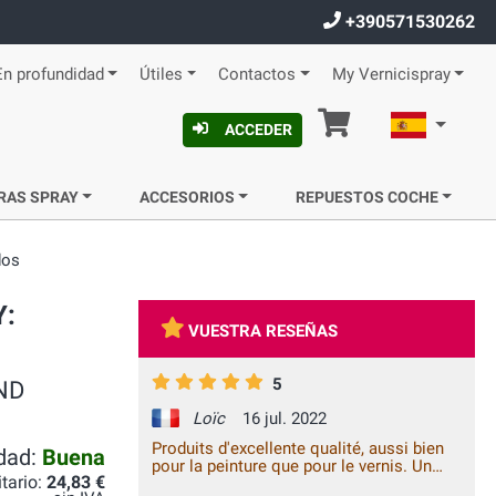
+390571530262
En profundidad
Útiles
Contactos
My Vernicispray
Cesta
Español
ACCEDER
RAS SPRAY
ACCESORIOS
REPUESTOS COCHE
dos
Y:
VUESTRA RESEÑAS
5
AND
Loïc
16 jul. 2022
Produits d'excellente qualité, aussi bien
idad:
Buena
pour la peinture que pour le vernis. Un
itario:
24,83 €
rendu final parfait !