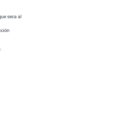
 que seca al
cción
.