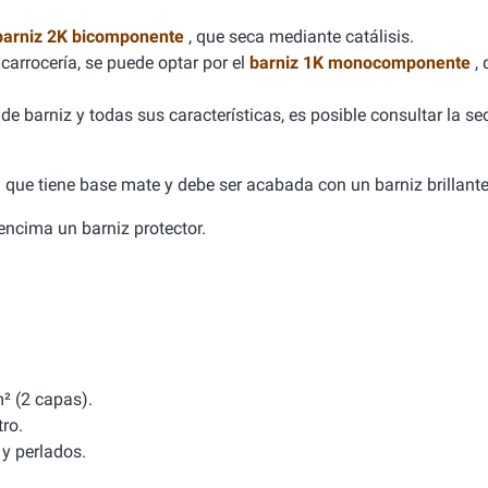
barniz 2K bicomponente
, que seca mediante catálisis.
carrocería, se puede optar por el
barniz 1K monocomponente
,
e barniz y todas sus características, es posible consultar la se
ca que tiene base mate y debe ser acabada con un barniz brillante
a encima un barniz protector.
² (2 capas).
tro.
y perlados.