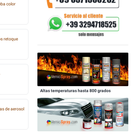
eba color
os retoque
o
Altas temperaturas hasta 800 grados
as de aerosol