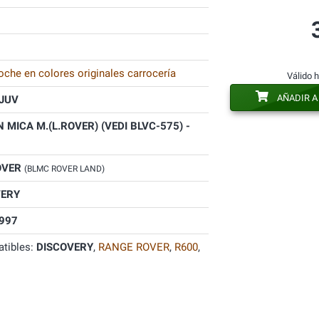
oche en colores originales carrocería
Válido 
AÑADIR A
JUV
 MICA M.(L.ROVER) (VEDI BLVC-575) -
OVER
(BLMC ROVER LAND)
VERY
997
tibles:
DISCOVERY
,
RANGE ROVER
,
R600
,