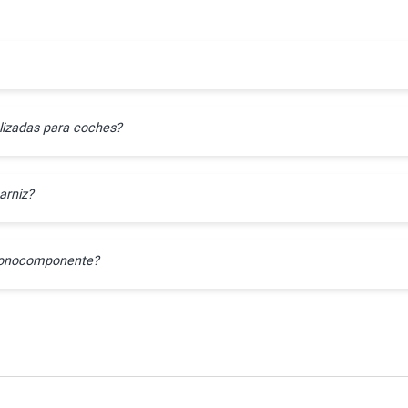
lizadas para coches?
arniz?
l monocomponente?