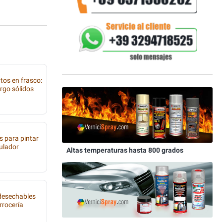
tos en frasco:
rgo sólidos
s para pintar
tulador
Altas temperaturas hasta 800 grados
 desechables
rrocería