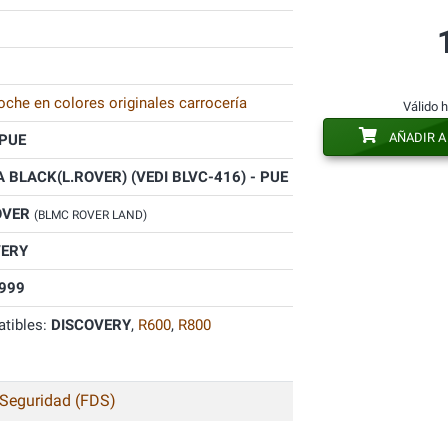
oche en colores originales carrocería
Válido 
AÑADIR A
PUE
 BLACK(L.ROVER) (VEDI BLVC-416) - PUE
OVER
(BLMC ROVER LAND)
VERY
999
tibles:
DISCOVERY
,
R600
,
R800
 Seguridad (FDS)