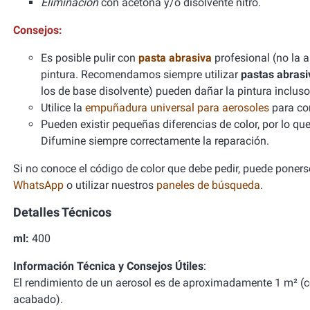
Eliminación
con acetona y/o disolvente nitro.
Consejos:
Es posible pulir con
pasta abrasiva
profesional (no la 
pintura. Recomendamos siempre utilizar
pastas abrasi
los de base disolvente) pueden dañar la pintura incl
Utilice la
empuñadura universal para aerosoles
para con
Pueden existir pequeñas diferencias de color, por lo qu
Difumine siempre correctamente la reparación.
Si no conoce el código de color que debe pedir, puede ponerse
WhatsApp
o utilizar nuestros
paneles de búsqueda
.
Detalles Técnicos
ml:
400
Información Técnica y Consejos Útiles
:
El rendimiento de un aerosol es de aproximadamente 1 m² (
acabado).