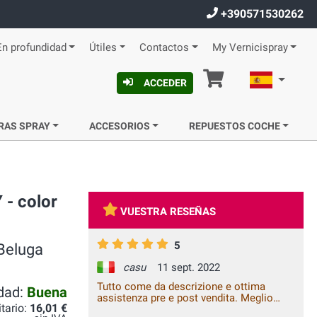
+390571530262
En profundidad
Útiles
Contactos
My Vernicispray
Cesta
Español
ACCEDER
RAS SPRAY
ACCESORIOS
REPUESTOS COCHE
 - color
VUESTRA RESEÑAS
5
Beluga
casu
11 sept. 2022
Tutto come da descrizione e ottima
idad:
Buena
assistenza pre e post vendita. Meglio
itario:
16,01 €
cosi non si può!!!