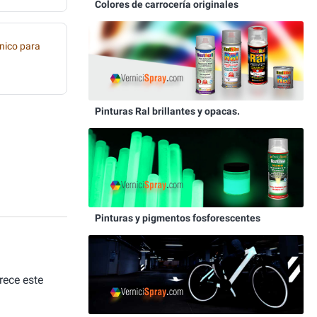
Colores de carrocería originales
nico para
Pinturas Ral brillantes y opacas.
Pinturas y pigmentos fosforescentes
rece este