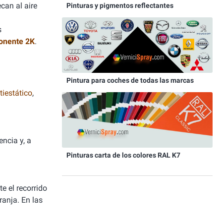
can al aire
Pinturas y pigmentos reflectantes
s
onente 2K
.
Pintura para coches de todas las marcas
iestático
,
ncia y, a
Pinturas carta de los colores RAL K7
e el recorrido
ranja. En las