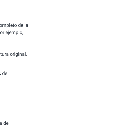
completo de la
or ejemplo,
ura original.
s de
a de