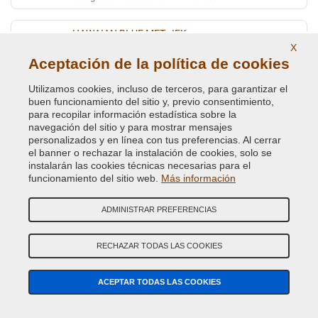
HAWAIAN BLUE MET. JFK
X
Código de Color Original :
1268
Aceptación de la política de cookies
Código de Producto:
VCD-BLVC-1268
Utilizamos cookies, incluso de terceros, para garantizar el
buen funcionamiento del sitio y, previo consentimiento,
HAWAIAN BLUE MET. JFK
para recopilar información estadística sobre la
navegación del sitio y para mostrar mensajes
Código de Color Original :
1268-JFK
personalizados y en línea con tus preferencias. Al cerrar
Código de Producto:
VCD-BLVC-JFK
el banner o rechazar la instalación de cookies, solo se
instalarán las cookies técnicas necesarias para el
ICE.BLUE MET (LAND ROVER 1254)
funcionamiento del sitio web.
Más información
Código de Color Original :
621
ADMINISTRAR PREFERENCIAS
Código de Producto:
VCD-BLVC-621
RECHAZAR TODAS LAS COOKIES
ICE.BLUE MET(L.ROVER) (VEDI BLVC 1254)
Código de Color Original :
JEL
ACEPTAR TODAS LAS COOKIES
Código de Producto:
VCD-BLVC-JEL