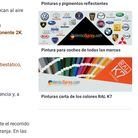
Pinturas y pigmentos reflectantes
can al aire
s
onente 2K
.
Pintura para coches de todas las marcas
iestático
,
ncia y, a
Pinturas carta de los colores RAL K7
e el recorrido
ranja. En las