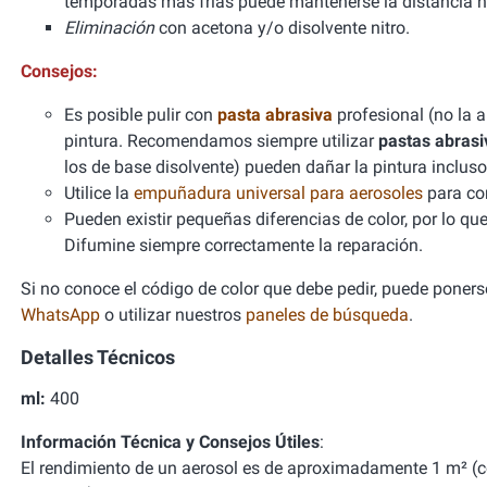
temporadas más frías puede mantenerse la distancia h
Eliminación
con acetona y/o disolvente nitro.
Consejos:
Es posible pulir con
pasta abrasiva
profesional (no la 
pintura. Recomendamos siempre utilizar
pastas abrasi
los de base disolvente) pueden dañar la pintura incl
Utilice la
empuñadura universal para aerosoles
para con
Pueden existir pequeñas diferencias de color, por lo qu
Difumine siempre correctamente la reparación.
Si no conoce el código de color que debe pedir, puede ponerse
WhatsApp
o utilizar nuestros
paneles de búsqueda
.
Detalles Técnicos
ml:
400
Información Técnica y Consejos Útiles
:
El rendimiento de un aerosol es de aproximadamente 1 m² (