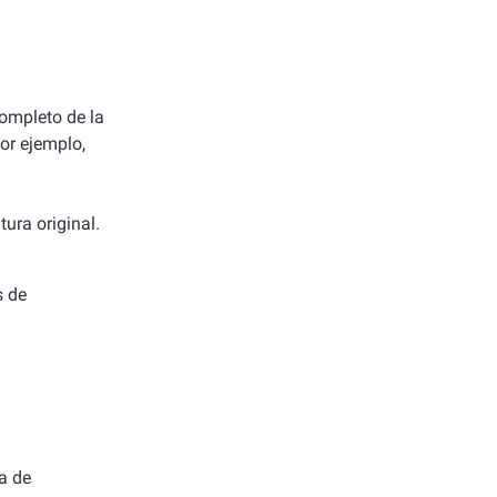
completo de la
or ejemplo,
ura original.
s de
a de