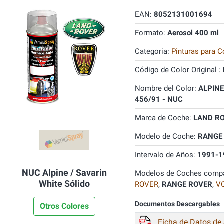
EAN:
8052131001694
Formato:
Aerosol 400 ml
Categoria:
Pinturas para C
Código de Color Original :
Nombre del Color:
ALPINE
456/91 - NUC
Marca de Coche:
LAND R
Modelo de Coche:
RANGE
Intervalo de Años:
1991-1
NUC Alpine / Savarin
Modelos de Coches compa
White Sólido
ROVER
,
RANGE ROVER
,
V
Documentos Descargables
Otros Colores
Ficha de Datos de