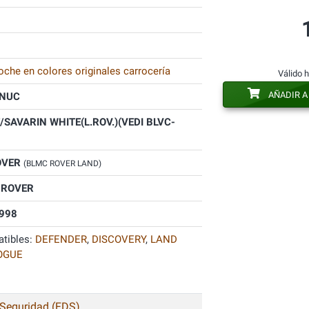
oche en colores originales carrocería
Válido 
AÑADIR A
NUC
/SAVARIN WHITE(L.ROV.)(VEDI BLVC-
OVER
(BLMC ROVER LAND)
 ROVER
998
tibles:
DEFENDER
,
DISCOVERY
,
LAND
OGUE
 Seguridad (FDS)