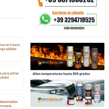
tos en frasco:
rgo sólidos
s para pintar
Altas temperaturas hasta 800 grados
tulador
 desechables
rrocería