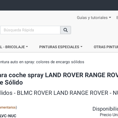
Guías y tutoriales
search
Buscar
L - BRICOLAJE
PINTURAS ESPECIALES
OTRAS PINTU
intura auto en spray: colores de encargo sólidos
ra para coche spray LAND ROVER RANGE RO
te Sólido
o sólidos ‐ BLMC ROVER LAND RANGE ROVER ‐ N
omentarios
)
Disponibil
Precio Un
LVC-NUC