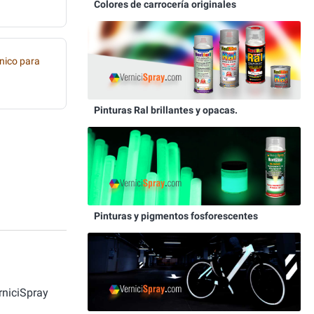
Colores de carrocería originales
nico para
Pinturas Ral brillantes y opacas.
Pinturas y pigmentos fosforescentes
rniciSpray