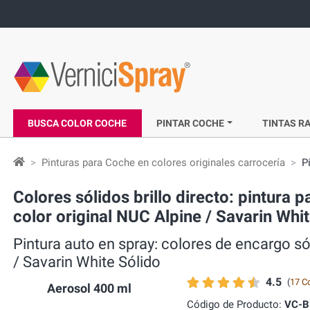
BUSCA COLOR COCHE
PINTAR COCHE
TINTAS RA
Pinturas para Coche en colores originales carrocería
P
Colores sólidos brillo directo: pintu
color original NUC Alpine / Savarin Whi
Pintura auto en spray: colores de encarg
/ Savarin White Sólido
4.5
(
17 C
Aerosol 400 ml
Código de Producto:
VC-B