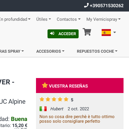
+390571530262
En profundidad
Útiles
Contactos
My Vernicispray
Cesta
Español
ACCEDER
RAS SPRAY
ACCESORIOS
REPUESTOS COCHE
VER -
VUESTRA RESEÑAS
5
UC Alpine
Hubert
2 oct. 2022
Non so cosa dire perchè è tutto ottimo
idad:
Buena
posso solo consigliare perfetto
itario:
15,20 €