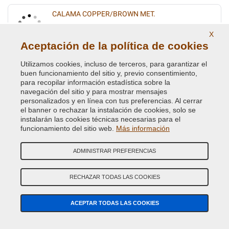
CALAMA COPPER/BROWN MET.
Código de Color Original :
836
X
Código de Producto:
VCD-BLVC-836
Aceptación de la política de cookies
Utilizamos cookies, incluso de terceros, para garantizar el
CALAMA COPPER/BROWN MET.
buen funcionamiento del sitio y, previo consentimiento,
Código de Color Original :
BAB
para recopilar información estadística sobre la
Código de Producto:
VCD-BLVC-BAB
navegación del sitio y para mostrar mensajes
personalizados y en línea con tus preferencias. Al cerrar
el banner o rechazar la instalación de cookies, solo se
CAMARGUE RED MET.
instalarán las cookies técnicas necesarias para el
funcionamiento del sitio web.
Más información
Código de Color Original :
2372
Código de Producto:
VCD-BLVC-2372
ADMINISTRAR PREFERENCIAS
CAPRICE MICA MET.(L.ROVER) UMQ
RECHAZAR TODAS LAS COOKIES
Código de Color Original :
533
Código de Producto:
VCD-BLVC-533
ACEPTAR TODAS LAS COOKIES
CARIBBEAN BLUE MET.