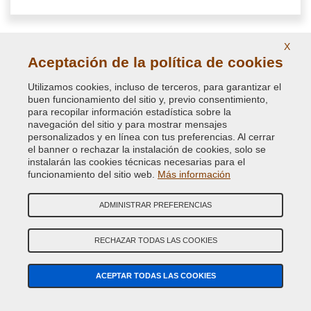
X
Aceptación de la política de cookies
Utilizamos cookies, incluso de terceros, para garantizar el
buen funcionamiento del sitio y, previo consentimiento,
para recopilar información estadística sobre la
navegación del sitio y para mostrar mensajes
personalizados y en línea con tus preferencias. Al cerrar
el banner o rechazar la instalación de cookies, solo se
instalarán las cookies técnicas necesarias para el
funcionamiento del sitio web.
Más información
NextClean desengrasante limpiador spray
ADMINISTRAR PREFERENCIAS
antisilicónico
RECHAZAR TODAS LAS COOKIES
Detergente antisilicónico en aerosol para preparar superficies
para el pintado
ACEPTAR TODAS LAS COOKIES