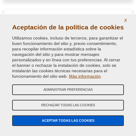
X
Aceptación de la política de cookies
Utilizamos cookies, incluso de terceros, para garantizar el
buen funcionamiento del sitio y, previo consentimiento,
para recopilar información estadística sobre la
navegación del sitio y para mostrar mensajes
personalizados y en línea con tus preferencias. Al cerrar
el banner o rechazar la instalación de cookies, solo se
instalarán las cookies técnicas necesarias para el
funcionamiento del sitio web.
Más información
NextClean desengrasante limpiador spray
antisilicónico
ADMINISTRAR PREFERENCIAS
Detergente antisilicónico en aerosol para preparar superficies
RECHAZAR TODAS LAS COOKIES
para el pintado
ACEPTAR TODAS LAS COOKIES
11,50 €