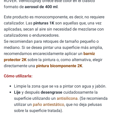
ROVER. VerniciSpray ofrece este color en el clásico
formato de
aerosol de 400 ml
.
Este producto es monocomponente, es decir, no requiere
catalizador. Las
pinturas 1K
son aquellas que, una vez
aplicadas, secan al aire sin necesidad de mezclarse con
catalizadores o endurecedores.
Se recomiendan para retoques de tamaño pequeño o
mediano. Si se desea pintar una superficie más amplia,
recomendamos encarecidamente aplicar un
barniz
protector 2K
sobre la pintura o, como alternativa, elegir
directamente una
pintura bicomponente 2K
.
Cómo utilizarla:
Limpie la zona que se va a pintar con agua y jabón.
Lije
y después
desengrase
cuidadosamente la
superficie utilizando un
antisilicona
. (Se recomienda
utilizar un
paño antiestático
, que no deja pelusas
sobre la superficie tratada).