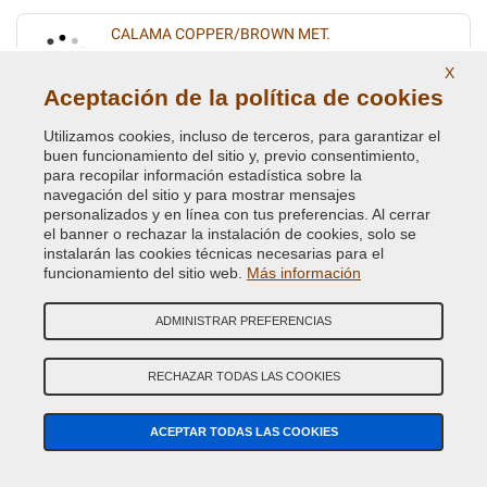
CALAMA COPPER/BROWN MET.
Código de Color Original :
836
X
Código de Producto:
VCD-BLVC-836
Aceptación de la política de cookies
Utilizamos cookies, incluso de terceros, para garantizar el
CALAMA COPPER/BROWN MET.
buen funcionamiento del sitio y, previo consentimiento,
para recopilar información estadística sobre la
Código de Color Original :
BAB
navegación del sitio y para mostrar mensajes
Código de Producto:
VCD-BLVC-BAB
personalizados y en línea con tus preferencias. Al cerrar
el banner o rechazar la instalación de cookies, solo se
instalarán las cookies técnicas necesarias para el
CAMARGUE RED MET.
funcionamiento del sitio web.
Más información
Código de Color Original :
2372
Código de Producto:
VCD-BLVC-2372
ADMINISTRAR PREFERENCIAS
CAPRICE MICA MET.(L.ROVER) UMQ
RECHAZAR TODAS LAS COOKIES
Código de Color Original :
533
Código de Producto:
VCD-BLVC-533
ACEPTAR TODAS LAS COOKIES
CARIBBEAN BLUE MET.