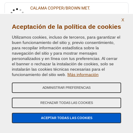
CALAMA COPPER/BROWN MET.
Código de Color Original :
836
X
Código de Producto:
VCD-BLVC-836
Aceptación de la política de cookies
Utilizamos cookies, incluso de terceros, para garantizar el
CALAMA COPPER/BROWN MET.
buen funcionamiento del sitio y, previo consentimiento,
Código de Color Original :
BAB
para recopilar información estadística sobre la
Código de Producto:
VCD-BLVC-BAB
navegación del sitio y para mostrar mensajes
personalizados y en línea con tus preferencias. Al cerrar
el banner o rechazar la instalación de cookies, solo se
CAMARGUE RED MET.
instalarán las cookies técnicas necesarias para el
funcionamiento del sitio web.
Más información
Código de Color Original :
2372
Código de Producto:
VCD-BLVC-2372
ADMINISTRAR PREFERENCIAS
CAPRICE MICA MET.(L.ROVER) UMQ
RECHAZAR TODAS LAS COOKIES
Código de Color Original :
533
Código de Producto:
VCD-BLVC-533
ACEPTAR TODAS LAS COOKIES
CARIBBEAN BLUE MET.