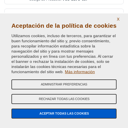
BYRON/FLORES BLUE MET.
X
Código de Color Original :
2236
Aceptación de la política de cookies
Código de Producto:
VCD-BLVC-2236
Utilizamos cookies, incluso de terceros, para garantizar el
buen funcionamiento del sitio y, previo consentimiento,
CAIRNGORM BROWN MET. L.ROVER(VEDI BLVC-
para recopilar información estadística sobre la
408)
navegación del sitio y para mostrar mensajes
personalizados y en línea con tus preferencias. Al cerrar
Código de Color Original :
AUF
el banner o rechazar la instalación de cookies, solo se
Código de Producto:
VCD-BLVC-AUF
instalarán las cookies técnicas necesarias para el
funcionamiento del sitio web.
Más información
CAIRNGORM BROWN MET. ( LAND ROVER ) AUF
ADMINISTRAR PREFERENCIAS
Código de Color Original :
408
Código de Producto:
VCD-BLVC-408
RECHAZAR TODAS LAS COOKIES
CAIRNS BLUE MET. (L.ROVER)
ACEPTAR TODAS LAS COOKIES
Código de Color Original :
JEU
Código de Producto:
VCD-BLVC-JEU