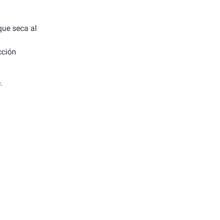
 que seca al
cción
.