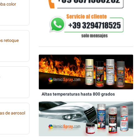
eba color
os retoque
o
Altas temperaturas hasta 800 grados
as de aerosol