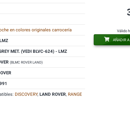
oche en colores originales carrocería
Válido 
AÑADIR A
LMZ
GREY MET. (VEDI BLVC-624) - LMZ
OVER
(BLMC ROVER LAND)
ROVER
991
tibles:
DISCOVERY
,
LAND ROVER
,
RANGE