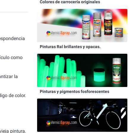
Colores de carrocería originales
respondencia
Pinturas Ral brillantes y opacas.
hículo como
ntizar la
Pinturas y pigmentos fosforescentes
igo de color.
ieja pintura.