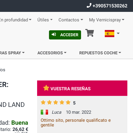
+390571530262
En profundidad
Útiles
Contactos
My Vernicispray
Cesta
Español
ACCEDER
RAS SPRAY
ACCESORIOS
REPUESTOS COCHE
dos
ER:
VUESTRA RESEÑAS
5
LAND LAND
Luca
10 mar. 2022
Ottimo sito, personale qualificato e
idad:
Buena
gentile
itario:
26,62 €