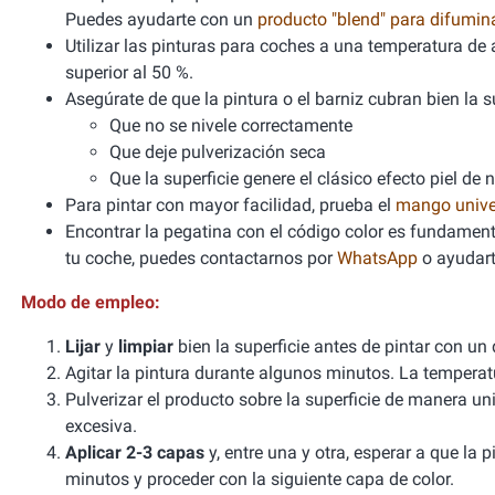
Puedes ayudarte con un
producto "blend" para difumi
Utilizar las pinturas para coches a una temperatura 
superior al 50 %.
Asegúrate de que la pintura o el barniz cubran bien la sup
Que no se nivele correctamente
Que deje pulverización seca
Que la superficie genere el clásico efecto piel de 
Para pintar con mayor facilidad, prueba el
mango unive
Encontrar la pegatina con el código color es fundamenta
tu coche, puedes contactarnos por
WhatsApp
o ayudart
Modo de empleo:
Lijar
y
limpiar
bien la superficie antes de pintar con un
Agitar la pintura durante algunos minutos. La tempera
Pulverizar el producto sobre la superficie de manera un
excesiva.
Aplicar 2-3 capas
y, entre una y otra, esperar a que la
minutos y proceder con la siguiente capa de color.