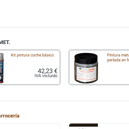
MET.
Kit pintura coche básico
Pintura met
perlada en 
42,23 €
IVA incluido
arrocería