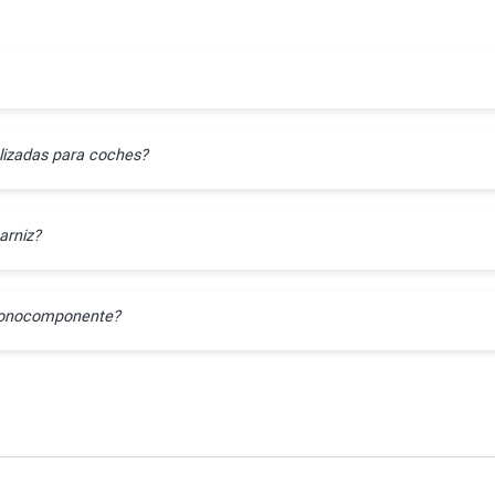
lizadas para coches?
arniz?
l monocomponente?