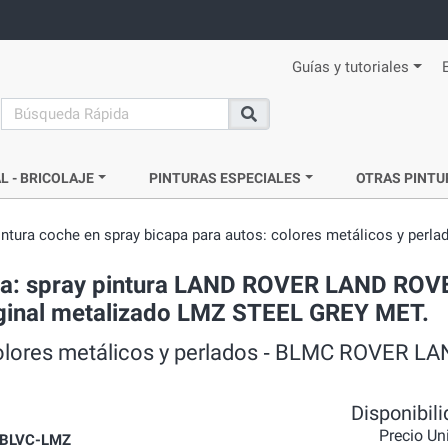
Guías y tutoriales
search
Buscar
L - BRICOLAJE
PINTURAS ESPECIALES
OTRAS PINTU
intura coche en spray bicapa para autos: colores metálicos y perla
ada: spray pintura LAND ROVER LAND ROV
riginal metalizado LMZ STEEL GREY MET.
 colores metálicos y perlados ‐ BLMC ROVER 
Disponibil
Precio Un
BLVC-LMZ