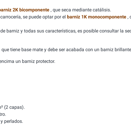
barniz 2K bicomponente
, que seca mediante catálisis.
carrocería, se puede optar por el
barniz 1K monocomponente
,
e barniz y todas sus características, es posible consultar la se
ca que tiene base mate y debe ser acabada con un barniz brillante
a encima un barniz protector.
² (2 capas).
tro.
y perlados.