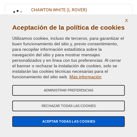
CHAWTON WHITE (L.ROVER)
Código de Color Original :
NAL
X
Código de Producto:
VC-BLVC-NAL
Aceptación de la política de cookies
Utilizamos cookies, incluso de terceros, para garantizar el
CHAWTON WHITE (VEDI BLVC NAL)
buen funcionamiento del sitio y, previo consentimiento,
para recopilar información estadística sobre la
Código de Color Original :
1218
navegación del sitio y para mostrar mensajes
Código de Producto:
VC-BLVC-1218
personalizados y en línea con tus preferencias. Al cerrar
el banner o rechazar la instalación de cookies, solo se
instalarán las cookies técnicas necesarias para el
CONISTON GREEN HYJ
funcionamiento del sitio web.
Más información
Código de Color Original :
637/97
Código de Producto:
VC-BLVC-637/97
ADMINISTRAR PREFERENCIAS
CRANBERRY RED (VEDI BLVC- 898)
RECHAZAR TODAS LAS COOKIES
Código de Color Original :
COS
Código de Producto:
VC-BLVC-COS
ACEPTAR TODAS LAS COOKIES
DEEP BRONZE GREEN ( LAND ROVER ) HCC