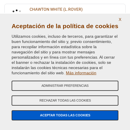
CHAWTON WHITE (L.ROVER)
Código de Color Original :
NAL
X
Código de Producto:
VC-BLVC-NAL
Aceptación de la política de cookies
Utilizamos cookies, incluso de terceros, para garantizar el
CHAWTON WHITE (VEDI BLVC NAL)
buen funcionamiento del sitio y, previo consentimiento,
para recopilar información estadística sobre la
Código de Color Original :
1218
navegación del sitio y para mostrar mensajes
Código de Producto:
VC-BLVC-1218
personalizados y en línea con tus preferencias. Al cerrar
el banner o rechazar la instalación de cookies, solo se
instalarán las cookies técnicas necesarias para el
CONISTON GREEN HYJ
funcionamiento del sitio web.
Más información
Código de Color Original :
637/97
Código de Producto:
VC-BLVC-637/97
ADMINISTRAR PREFERENCIAS
CRANBERRY RED (VEDI BLVC- 898)
RECHAZAR TODAS LAS COOKIES
Código de Color Original :
COS
Código de Producto:
VC-BLVC-COS
ACEPTAR TODAS LAS COOKIES
DEEP BRONZE GREEN ( LAND ROVER ) HCC