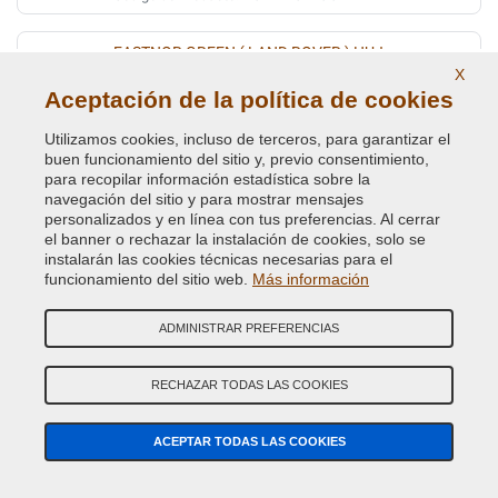
EASTNOR GREEN ( LAND ROVER ) HUJ
X
Código de Color Original :
419
Aceptación de la política de cookies
Código de Producto:
VC-BLVC-419
Utilizamos cookies, incluso de terceros, para garantizar el
buen funcionamiento del sitio y, previo consentimiento,
EASTNOR GREEN (L.ROVER)(VEDI BLVC-419
para recopilar información estadística sobre la
navegación del sitio y para mostrar mensajes
Código de Color Original :
HUJ
personalizados y en línea con tus preferencias. Al cerrar
Código de Producto:
VC-BLVC-HUJ
el banner o rechazar la instalación de cookies, solo se
instalarán las cookies técnicas necesarias para el
ELECTRIC BLUE X2253 JSA
funcionamiento del sitio web.
Más información
Código de Color Original :
997
ADMINISTRAR PREFERENCIAS
Código de Producto:
VC-BLVC-997
RECHAZAR TODAS LAS COOKIES
ELECTRIC BLUE X2253 (VEDI BLVC-997)
Código de Color Original :
JSA
ACEPTAR TODAS LAS COOKIES
Código de Producto:
VC-BLVC-JSA