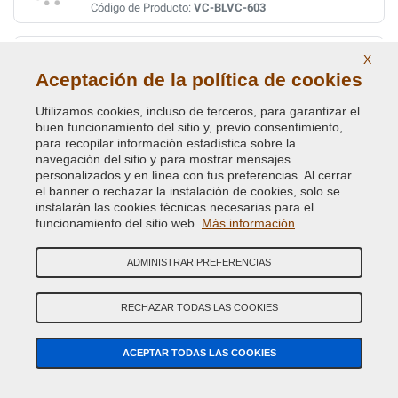
Código de Producto:
VC-BLVC-603
CHAWTON WHITE (L.ROVER)
X
Aceptación de la política de cookies
Código de Color Original :
NAL
Código de Producto:
VC-BLVC-NAL
Utilizamos cookies, incluso de terceros, para garantizar el
buen funcionamiento del sitio y, previo consentimiento,
para recopilar información estadística sobre la
CHAWTON WHITE (VEDI BLVC NAL)
navegación del sitio y para mostrar mensajes
Código de Color Original :
1218
personalizados y en línea con tus preferencias. Al cerrar
Código de Producto:
VC-BLVC-1218
el banner o rechazar la instalación de cookies, solo se
instalarán las cookies técnicas necesarias para el
funcionamiento del sitio web.
Más información
CONISTON GREEN HYJ
Código de Color Original :
637/97
ADMINISTRAR PREFERENCIAS
Código de Producto:
VC-BLVC-637/97
RECHAZAR TODAS LAS COOKIES
CRANBERRY RED (VEDI BLVC- 898)
Código de Color Original :
COS
ACEPTAR TODAS LAS COOKIES
Código de Producto:
VC-BLVC-COS