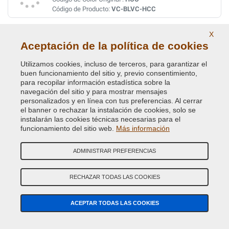
Código de Producto:
VC-BLVC-HCC
X
EASTNOR GREEN ( LAND ROVER ) HUJ
Aceptación de la política de cookies
Código de Color Original :
419
Código de Producto:
VC-BLVC-419
Utilizamos cookies, incluso de terceros, para garantizar el
buen funcionamiento del sitio y, previo consentimiento,
para recopilar información estadística sobre la
EASTNOR GREEN (L.ROVER)(VEDI BLVC-419
navegación del sitio y para mostrar mensajes
personalizados y en línea con tus preferencias. Al cerrar
Código de Color Original :
HUJ
el banner o rechazar la instalación de cookies, solo se
Código de Producto:
VC-BLVC-HUJ
instalarán las cookies técnicas necesarias para el
funcionamiento del sitio web.
Más información
ELECTRIC BLUE X2253 JSA
ADMINISTRAR PREFERENCIAS
Código de Color Original :
997
Código de Producto:
VC-BLVC-997
RECHAZAR TODAS LAS COOKIES
ELECTRIC BLUE X2253 (VEDI BLVC-997)
ACEPTAR TODAS LAS COOKIES
Código de Color Original :
JSA
Código de Producto:
VC-BLVC-JSA