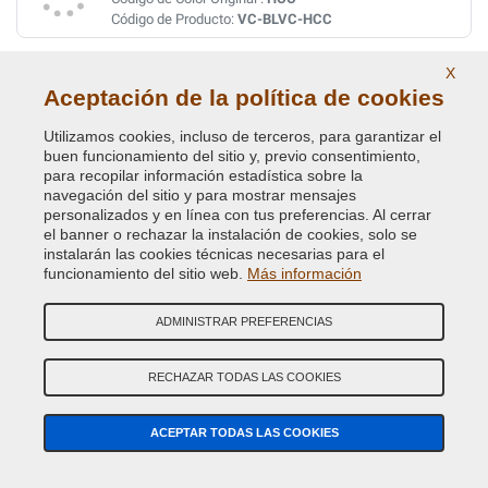
Código de Producto:
VC-BLVC-HCC
X
EASTNOR GREEN ( LAND ROVER ) HUJ
Aceptación de la política de cookies
Código de Color Original :
419
Código de Producto:
VC-BLVC-419
Utilizamos cookies, incluso de terceros, para garantizar el
buen funcionamiento del sitio y, previo consentimiento,
para recopilar información estadística sobre la
EASTNOR GREEN (L.ROVER)(VEDI BLVC-419
navegación del sitio y para mostrar mensajes
personalizados y en línea con tus preferencias. Al cerrar
Código de Color Original :
HUJ
el banner o rechazar la instalación de cookies, solo se
Código de Producto:
VC-BLVC-HUJ
instalarán las cookies técnicas necesarias para el
funcionamiento del sitio web.
Más información
ELECTRIC BLUE X2253 JSA
ADMINISTRAR PREFERENCIAS
Código de Color Original :
997
Código de Producto:
VC-BLVC-997
RECHAZAR TODAS LAS COOKIES
ELECTRIC BLUE X2253 (VEDI BLVC-997)
ACEPTAR TODAS LAS COOKIES
Código de Color Original :
JSA
Código de Producto:
VC-BLVC-JSA