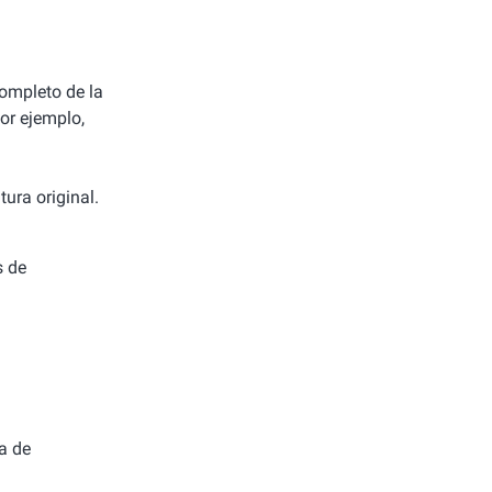
completo de la
or ejemplo,
ura original.
s de
a de