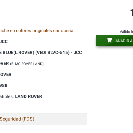
oche en colores originales carrocería
Válido 
AÑADIR A
JCC
 BLUE(L.ROVER) (VEDI BLVC-515) - JCC
OVER
(BLMC ROVER LAND)
ROVER
988
tibles:
LAND ROVER
 Seguridad (FDS)