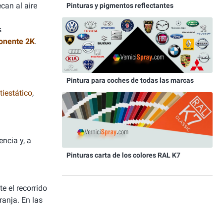
can al aire
Pinturas y pigmentos reflectantes
s
onente 2K
.
Pintura para coches de todas las marcas
iestático
,
ncia y, a
Pinturas carta de los colores RAL K7
e el recorrido
ranja. En las