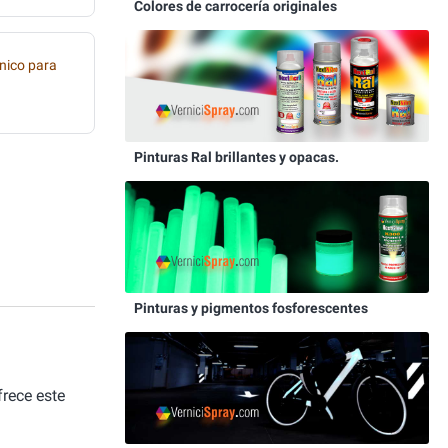
Colores de carrocería originales
nico para
Pinturas Ral brillantes y opacas.
Pinturas y pigmentos fosforescentes
rece este