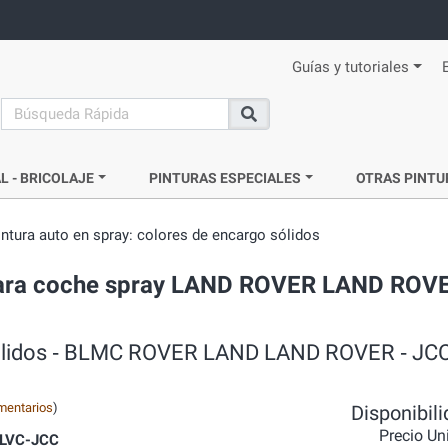
Guías y tutoriales
search
Buscar
L - BRICOLAJE
PINTURAS ESPECIALES
OTRAS PINTU
intura auto en spray: colores de encargo sólidos
ra para coche spray LAND ROVER LAND ROVE
o sólidos ‐ BLMC ROVER LAND LAND ROVER ‐ JC
mentarios
)
Disponibil
Precio Un
LVC-JCC