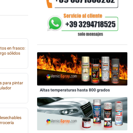
tos en frasco:
rgo sólidos
s para pintar
tulador
Altas temperaturas hasta 800 grados
 desechables
rrocería