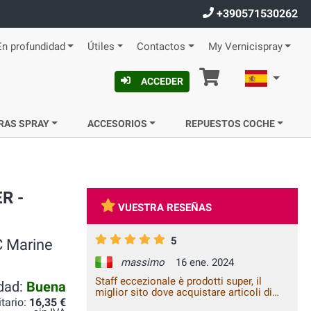
+390571530262
En profundidad
Útiles
Contactos
My Vernicispray
Cesta
Español
ACCEDER
RAS SPRAY
ACCESORIOS
REPUESTOS COCHE
R -
VUESTRA RESEÑAS
5
C Marine
massimo
16 ene. 2024
Staff eccezionale è prodotti super, il
idad:
Buena
miglior sito dove acquistare articoli di
itario:
16,35 €
questo genere