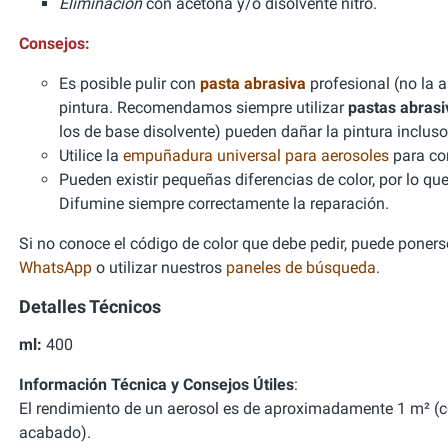
Eliminación
con acetona y/o disolvente nitro.
Consejos:
Es posible pulir con
pasta abrasiva
profesional (no la 
pintura. Recomendamos siempre utilizar
pastas abrasi
los de base disolvente) pueden dañar la pintura incl
Utilice la
empuñadura universal para aerosoles
para con
Pueden existir pequeñas diferencias de color, por lo qu
Difumine siempre correctamente la reparación.
Si no conoce el código de color que debe pedir, puede ponerse
WhatsApp
o utilizar nuestros
paneles de búsqueda
.
Detalles Técnicos
ml:
400
Información Técnica y Consejos Útiles
:
El rendimiento de un aerosol es de aproximadamente 1 m² (
acabado).