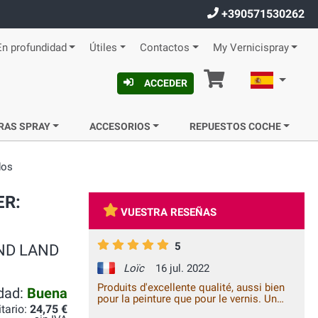
+390571530262
En profundidad
Útiles
Contactos
My Vernicispray
Cesta
Español
ACCEDER
RAS SPRAY
ACCESORIOS
REPUESTOS COCHE
dos
ER:
VUESTRA RESEÑAS
5
LAND LAND
Loïc
16 jul. 2022
Produits d'excellente qualité, aussi bien
idad:
Buena
pour la peinture que pour le vernis. Un
itario:
24,75 €
rendu final parfait !