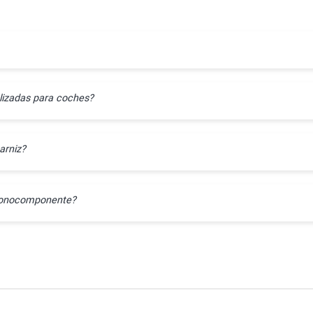
lizadas para coches?
arniz?
l monocomponente?