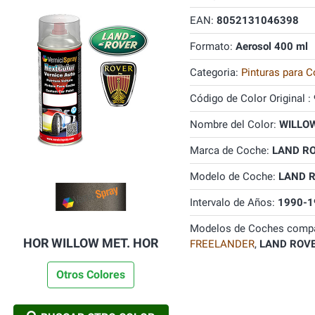
EAN:
8052131046398
Formato:
Aerosol 400 ml
Categoria:
Pinturas para C
Código de Color Original :
Nombre del Color:
WILLOW
Marca de Coche:
LAND R
Modelo de Coche:
LAND 
Intervalo de Años:
1990-1
Modelos de Coches compa
HOR WILLOW MET. HOR
FREELANDER
,
LAND ROV
Otros Colores