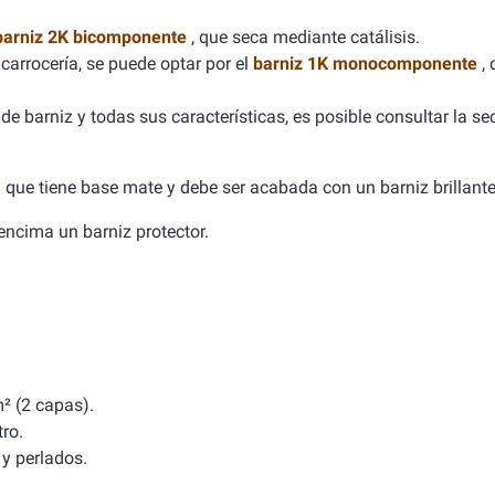
barniz 2K bicomponente
, que seca mediante catálisis.
carrocería, se puede optar por el
barniz 1K monocomponente
,
e barniz y todas sus características, es posible consultar la se
ca que tiene base mate y debe ser acabada con un barniz brillante
a encima un barniz protector.
² (2 capas).
tro.
y perlados.