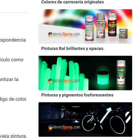
Colores de carrocería originales
respondencia
Pinturas Ral brillantes y opacas.
hículo como
ntizar la
Pinturas y pigmentos fosforescentes
igo de color.
ieja pintura.