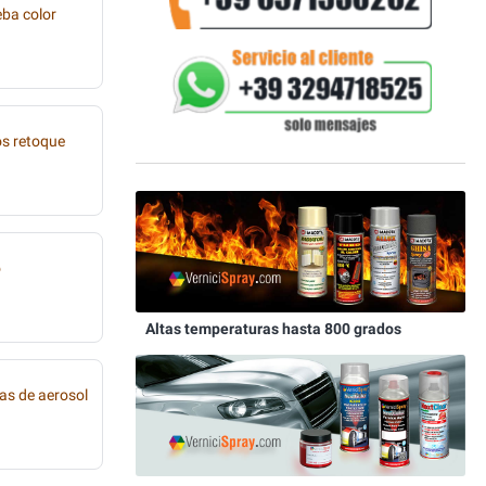
eba color
os retoque
o
Altas temperaturas hasta 800 grados
as de aerosol