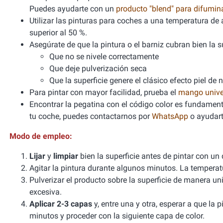
Puedes ayudarte con un
producto "blend" para difumi
Utilizar las pinturas para coches a una temperatura 
superior al 50 %.
Asegúrate de que la pintura o el barniz cubran bien la sup
Que no se nivele correctamente
Que deje pulverización seca
Que la superficie genere el clásico efecto piel de 
Para pintar con mayor facilidad, prueba el
mango unive
Encontrar la pegatina con el código color es fundamenta
tu coche, puedes contactarnos por
WhatsApp
o ayudart
Modo de empleo:
Lijar
y
limpiar
bien la superficie antes de pintar con un
Agitar la pintura durante algunos minutos. La tempera
Pulverizar el producto sobre la superficie de manera un
excesiva.
Aplicar 2-3 capas
y, entre una y otra, esperar a que la
minutos y proceder con la siguiente capa de color.