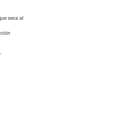
 que seca al
cción
.