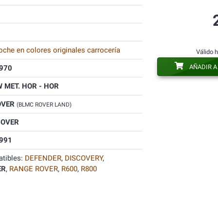
oche en colores originales carrocería
Válido 
AÑADIR A
970
 MET. HOR - HOR
OVER
(BLMC ROVER LAND)
ROVER
991
tibles:
DEFENDER
,
DISCOVERY
,
ER
,
RANGE ROVER
,
R600
,
R800