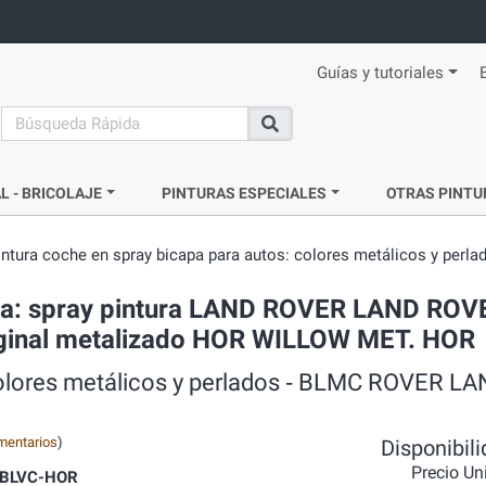
Guías y tutoriales
search
Buscar
L - BRICOLAJE
PINTURAS ESPECIALES
OTRAS PINTU
intura coche en spray bicapa para autos: colores metálicos y perla
ada: spray pintura LAND ROVER LAND ROV
riginal metalizado HOR WILLOW MET. HOR
 colores metálicos y perlados ‐ BLMC ROVER 
mentarios
)
Disponibil
Precio Un
BLVC-HOR