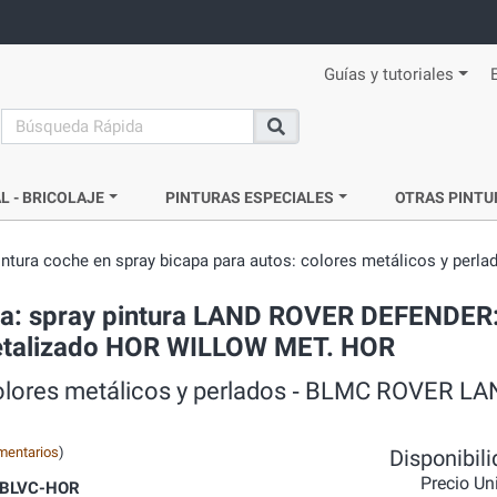
Guías y tutoriales
search
Buscar
L - BRICOLAJE
PINTURAS ESPECIALES
OTRAS PINTU
intura coche en spray bicapa para autos: colores metálicos y perla
da: spray pintura LAND ROVER DEFENDER:
 metalizado HOR WILLOW MET. HOR
 colores metálicos y perlados ‐ BLMC ROVER L
mentarios
)
Disponibil
Precio Un
BLVC-HOR