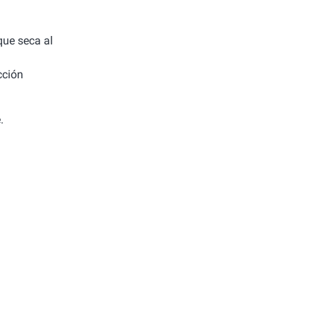
 que seca al
cción
.