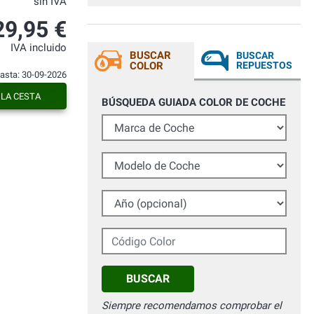
sin IVA
faire une retouche. Délai de livraison
court. Merci.
29,95 €
IVA incluido
BUSCAR
BUSCAR
COLOR
REPUESTOS
hasta: 30-09-2026
 LA CESTA
BÚSQUEDA GUIADA COLOR DE COCHE
Marca de Coche
Modelo de Coche
Año (opcional)
Código Color
BUSCAR
Siempre recomendamos comprobar el