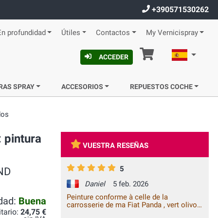
+390571530262
En profundidad
Útiles
Contactos
My Vernicispray
Cesta
Español
ACCEDER
RAS SPRAY
ACCESORIOS
REPUESTOS COCHE
dos
 pintura
VUESTRA RESEÑAS
5
AND
Daniel
5 feb. 2026
Peinture conforme à celle de la
idad:
Buena
carrosserie de ma Fiat Panda , vert olivo.
itario:
24,75 €
Je n'ai pas encore eu la possibilité de