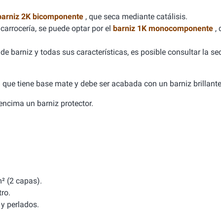
barniz 2K bicomponente
, que seca mediante catálisis.
carrocería, se puede optar por el
barniz 1K monocomponente
,
e barniz y todas sus características, es posible consultar la se
ca que tiene base mate y debe ser acabada con un barniz brillante
a encima un barniz protector.
² (2 capas).
tro.
y perlados.