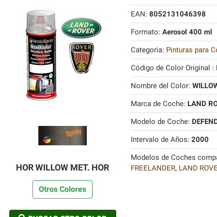
EAN:
8052131046398
Formato:
Aerosol 400 ml
Categoria:
Pinturas para C
Código de Color Original :
Nombre del Color:
WILLOW
Marca de Coche:
LAND R
Modelo de Coche:
DEFEN
Intervalo de Años:
2000
Modelos de Coches compa
HOR WILLOW MET. HOR
FREELANDER
,
LAND ROV
Otros Colores