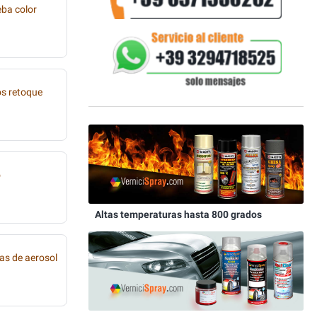
eba color
os retoque
o
Altas temperaturas hasta 800 grados
as de aerosol