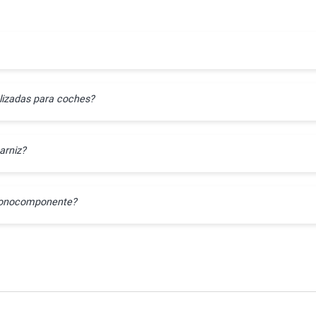
lizadas para coches?
arniz?
l monocomponente?