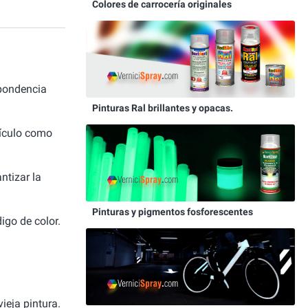
Colores de carrocería originales
pondencia
Pinturas Ral brillantes y opacas.
hículo como
ntizar la
Pinturas y pigmentos fosforescentes
igo de color.
ieja pintura.