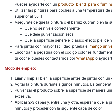
Puedes ayudarte con un
producto "blend" para difumi
Utilizar las pinturas para coches a una temperatura 
superior al 50 %.
Asegúrate de que la pintura o el barniz cubran bien la sup
Que no se nivele correctamente
Que deje pulverización seca
Que la superficie genere el clásico efecto piel de 
Para pintar con mayor facilidad, prueba el
mango unive
Encontrar la pegatina con el código color es fundamenta
tu coche, puedes contactarnos por
WhatsApp
o ayudart
Modo de empleo:
Lijar
y
limpiar
bien la superficie antes de pintar con un
Agitar la pintura durante algunos minutos. La tempera
Pulverizar el producto sobre la superficie de manera un
excesiva.
Aplicar 2-3 capas
y, entre una y otra, esperar a que la
minutos y proceder con la siguiente capa de color.