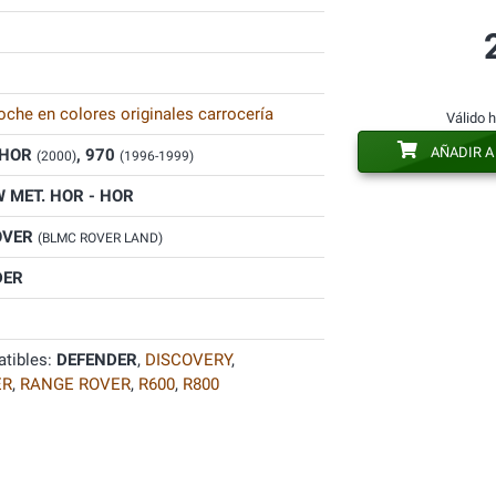
oche en colores originales carrocería
Válido 
AÑADIR A
HOR
, 970
(2000)
(1996-1999)
 MET. HOR - HOR
OVER
(BLMC ROVER LAND)
DER
tibles:
DEFENDER
,
DISCOVERY
,
ER
,
RANGE ROVER
,
R600
,
R800