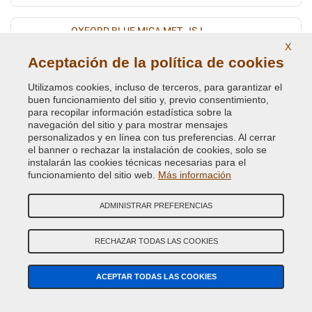
OXFORD BLUE MICA MET. JSJ
X
Código de Color Original :
1203
Aceptación de la política de cookies
Código de Producto:
VCD-BLVC-1203
Utilizamos cookies, incluso de terceros, para garantizar el
buen funcionamiento del sitio y, previo consentimiento,
OXFORD BLUE MICA MET. (VEDI BLVC-1203)
para recopilar información estadística sobre la
Código de Color Original :
JSJ
navegación del sitio y para mostrar mensajes
Código de Producto:
VCD-BLVC-JSJ
personalizados y en línea con tus preferencias. Al cerrar
el banner o rechazar la instalación de cookies, solo se
instalarán las cookies técnicas necesarias para el
PANGEA GREEN PRL.
funcionamiento del sitio web.
Más información
Código de Color Original :
2407
Código de Producto:
VCD-BLVC-2407
ADMINISTRAR PREFERENCIAS
PEARLESCENT CHERRY RED MET. COG
RECHAZAR TODAS LAS COOKIES
Código de Color Original :
843
Código de Producto:
VCD-BLVC-843
ACEPTAR TODAS LAS COOKIES