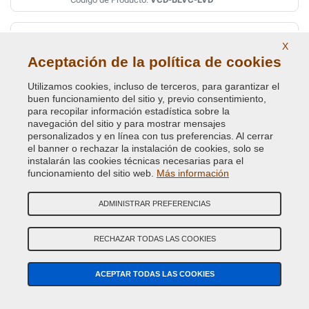
NIGHTFIRE RED PRL.MET. CAQ
X
Código de Color Original :
1217
Aceptación de la política de cookies
Código de Producto:
VCD-BLVC-1217
Utilizamos cookies, incluso de terceros, para garantizar el
buen funcionamiento del sitio y, previo consentimiento,
NIGHTFIRE RED PRL.MET. CAQ
para recopilar información estadística sobre la
navegación del sitio y para mostrar mensajes
Código de Color Original :
1217-CAQ
personalizados y en línea con tus preferencias. Al cerrar
Código de Producto:
VCD-BLVC-CAQ
el banner o rechazar la instalación de cookies, solo se
instalarán las cookies técnicas necesarias para el
funcionamiento del sitio web.
Más información
NIGHTFIRE RED PRL.MET. ( VEDI BLVC-1217 )
Código de Color Original :
CAQ
ADMINISTRAR PREFERENCIAS
Código de Producto:
VCD-BLVC-CAQ
RECHAZAR TODAS LAS COOKIES
ORKNEY GREY MET.
Código de Color Original :
949
ACEPTAR TODAS LAS COOKIES
Código de Producto:
VCD-BLVC-949