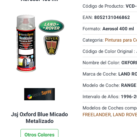
Código de Producto:
VCD-
EAN:
8052131046862
Formato:
Aerosol 400 ml
Categoria:
Pinturas para C
Código de Color Original :
Nombre del Color:
OXFORD
Marca de Coche:
LAND R
Modelo de Coche:
RANGE
Intervalo de Años:
1996-2
Modelos de Coches compa
Jsj Oxford Blue Micado
FREELANDER
,
LAND ROV
Metalizado
Otros Colores