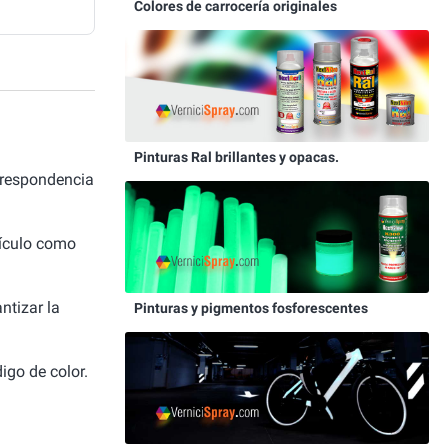
Colores de carrocería originales
Pinturas Ral brillantes y opacas.
rrespondencia
hículo como
ntizar la
Pinturas y pigmentos fosforescentes
igo de color.