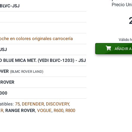
Precio Un
BLVC-JSJ
oche en colores originales carrocería
Válido 
AÑADIR A
JSJ
 BLUE MICA MET. (VEDI BLVC-1203) - JSJ
OVER
(BLMC ROVER LAND)
 ROVER
000
tibles:
75
,
DEFENDER
,
DISCOVERY
,
ER
,
RANGE ROVER
,
VOGUE
,
R600
,
R800