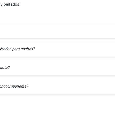
y perlados.
lizadas para coches?
arniz?
l monocomponente?