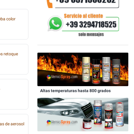
eba color
os retoque
o
Altas temperaturas hasta 800 grados
as de aerosol