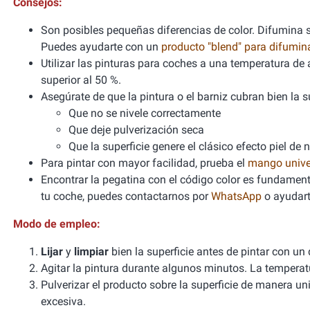
Consejos:
Son posibles pequeñas diferencias de color. Difumina si
Puedes ayudarte con un
producto "blend" para difumi
Utilizar las pinturas para coches a una temperatura 
superior al 50 %.
Asegúrate de que la pintura o el barniz cubran bien la sup
Que no se nivele correctamente
Que deje pulverización seca
Que la superficie genere el clásico efecto piel de 
Para pintar con mayor facilidad, prueba el
mango unive
Encontrar la pegatina con el código color es fundamenta
tu coche, puedes contactarnos por
WhatsApp
o ayudart
Modo de empleo:
Lijar
y
limpiar
bien la superficie antes de pintar con un
Agitar la pintura durante algunos minutos. La tempera
Pulverizar el producto sobre la superficie de manera un
excesiva.