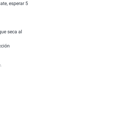
ate, esperar 5
 que seca al
cción
.