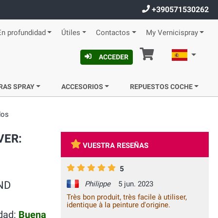
+390571530262
En profundidad
Útiles
Contactos
My Vernicispray
Cesta
Español
ACCEDER
RAS SPRAY
ACCESORIOS
REPUESTOS COCHE
dos
VER:
VUESTRA RESEÑAS
5
AND
Philippe
5 jun. 2023
Très bon produit, très facile à utiliser,
identique à la peinture d'origine.
idad:
Buena