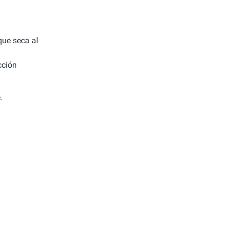
 que seca al
cción
.