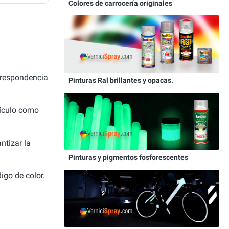
Colores de carrocería originales
rrespondencia
Pinturas Ral brillantes y opacas.
hículo como
ntizar la
Pinturas y pigmentos fosforescentes
igo de color.