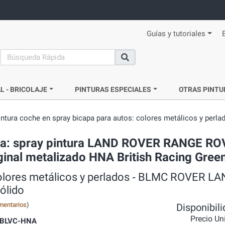
Guías y tutoriales
search
Buscar
L - BRICOLAJE
PINTURAS ESPECIALES
OTRAS PINTU
intura coche en spray bicapa para autos: colores metálicos y perla
ada: spray pintura LAND ROVER RANGE RO
ginal metalizado HNA British Racing Gree
 colores metálicos y perlados ‐ BLMC ROVER L
ólido
mentarios
)
Disponibil
Precio Un
BLVC-HNA