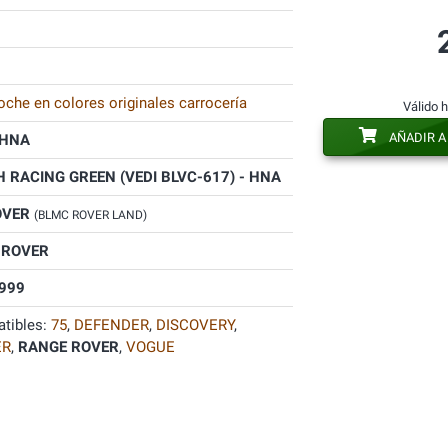
oche en colores originales carrocería
Válido 
AÑADIR A
HNA
H RACING GREEN (VEDI BLVC-617) - HNA
OVER
(BLMC ROVER LAND)
 ROVER
999
tibles:
75
,
DEFENDER
,
DISCOVERY
,
ER
,
RANGE ROVER
,
VOGUE