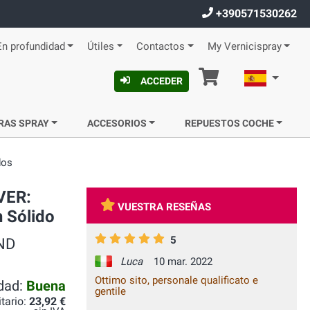
+390571530262
En profundidad
Útiles
Contactos
My Vernicispray
Cesta
Español
ACCEDER
RAS SPRAY
ACCESORIOS
REPUESTOS COCHE
dos
VER:
VUESTRA RESEÑAS
n Sólido
5
AND
Luca
10 mar. 2022
Ottimo sito, personale qualificato e
idad:
Buena
gentile
itario:
23,92 €