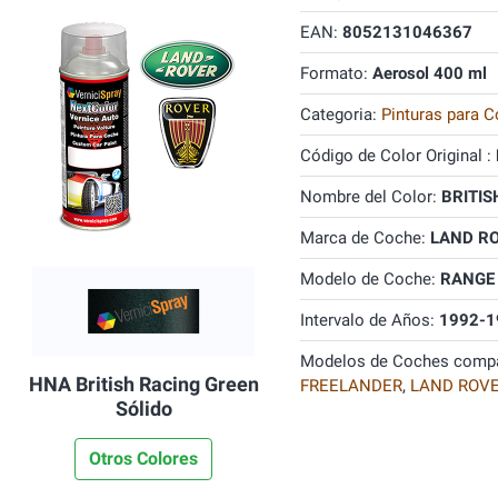
EAN:
8052131046367
Formato:
Aerosol 400 ml
Categoria:
Pinturas para C
Código de Color Original :
Nombre del Color:
BRITIS
Marca de Coche:
LAND R
Modelo de Coche:
RANGE
Intervalo de Años:
1992-1
Modelos de Coches compa
HNA British Racing Green
FREELANDER
,
LAND ROV
Sólido
Otros Colores