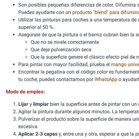
Son posibles pequeñas diferencias de color. Difumina si
Puedes ayudarte con un
producto "blend" para difumi
Utilizar las pinturas para coches a una temperatura 
superior al 50 %.
Asegúrate de que la pintura o el barniz cubran bien la sup
Que no se nivele correctamente
Que deje pulverización seca
Que la superficie genere el clásico efecto piel de 
Para pintar con mayor facilidad, prueba el
mango unive
Encontrar la pegatina con el código color es fundamenta
tu coche, puedes contactarnos por
WhatsApp
o ayudart
Modo de empleo:
Lijar
y
limpiar
bien la superficie antes de pintar con un
Agitar la pintura durante algunos minutos. La tempera
Pulverizar el producto sobre la superficie de manera un
excesiva.
Aplicar 2-3 capas
y, entre una y otra, esperar a que la