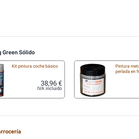
g Green Sólido
Kit pintura coche básico
Pintura met
perlada en 
38,96 €
IVA incluido
arrocería