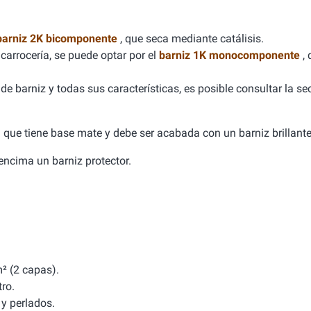
barniz 2K bicomponente
, que seca mediante catálisis.
carrocería, se puede optar por el
barniz 1K monocomponente
,
e barniz y todas sus características, es posible consultar la se
ca que tiene base mate y debe ser acabada con un barniz brillante
a encima un barniz protector.
² (2 capas).
tro.
y perlados.