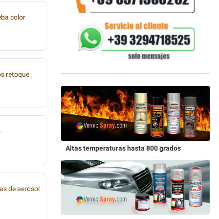
eba color
os retoque
o
Altas temperaturas hasta 800 grados
as de aerosol