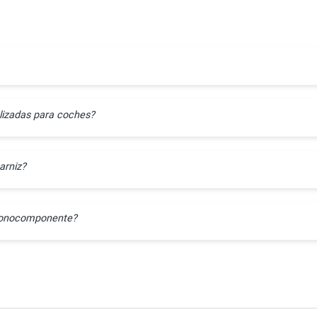
lizadas para coches?
arniz?
l monocomponente?