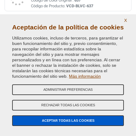
Código de Color Original :
637
Código de Producto:
VCD-BLVC-637
X
BYRON/FLORES BLUE MET.
Aceptación de la política de cookies
Código de Color Original :
2236
Código de Producto:
VCD-BLVC-2236
Utilizamos cookies, incluso de terceros, para garantizar el
buen funcionamiento del sitio y, previo consentimiento,
para recopilar información estadística sobre la
CAIRNGORM BROWN MET. L.ROVER(VEDI BLVC-
navegación del sitio y para mostrar mensajes
408)
personalizados y en línea con tus preferencias. Al cerrar
el banner o rechazar la instalación de cookies, solo se
Código de Color Original :
AUF
instalarán las cookies técnicas necesarias para el
Código de Producto:
VCD-BLVC-AUF
funcionamiento del sitio web.
Más información
CAIRNGORM BROWN MET. ( LAND ROVER ) AUF
ADMINISTRAR PREFERENCIAS
Código de Color Original :
408
Código de Producto:
VCD-BLVC-408
RECHAZAR TODAS LAS COOKIES
CAIRNS BLUE MET. (L.ROVER)
ACEPTAR TODAS LAS COOKIES
Código de Color Original :
JEU
Código de Producto:
VCD-BLVC-JEU